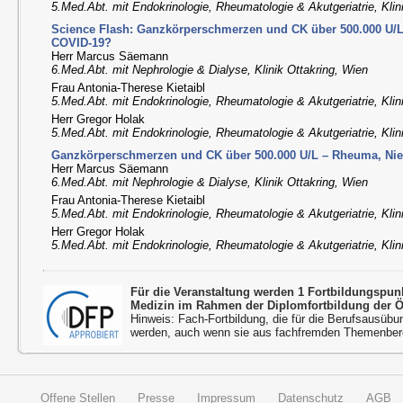
5.Med.Abt. mit Endokrinologie, Rheumatologie & Akutgeriatrie, Klin
Science Flash: Ganzkörperschmerzen und CK über 500.000 U/L
COVID-19?
Herr Marcus Säemann
6.Med.Abt. mit Nephrologie & Dialyse, Klinik Ottakring, Wien
Frau Antonia-Therese Kietaibl
5.Med.Abt. mit Endokrinologie, Rheumatologie & Akutgeriatrie, Klin
Herr Gregor Holak
5.Med.Abt. mit Endokrinologie, Rheumatologie & Akutgeriatrie, Klin
Ganzkörperschmerzen und CK über 500.000 U/L – Rheuma, Nie
Herr Marcus Säemann
6.Med.Abt. mit Nephrologie & Dialyse, Klinik Ottakring, Wien
Frau Antonia-Therese Kietaibl
5.Med.Abt. mit Endokrinologie, Rheumatologie & Akutgeriatrie, Klin
Herr Gregor Holak
5.Med.Abt. mit Endokrinologie, Rheumatologie & Akutgeriatrie, Klin
Für die Veranstaltung werden 1 Fortbildungspun
Medizin im Rahmen der Diplomfortbildung der 
Hinweis: Fach-Fortbildung, die für die Berufsausübu
werden, auch wenn sie aus fachfremden Themenbere
Offene Stellen
Presse
Impressum
Datenschutz
AGB