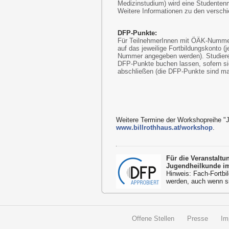
Medizinstudium) wird eine Studentenm
Weitere Informationen zu den verschi
DFP-Punkte:
Für TeilnehmerInnen mit ÖÄK-Numme
auf das jeweilige Fortbildungskonto 
Nummer angegeben werden). Studieren
DFP-Punkte buchen lassen, sofern sie
abschließen (die DFP-Punkte sind max
Weitere Termine der Workshopreihe "J
www.billrothhaus.at/workshop
.
Für die Veranstalt
Jugendheilkunde im
Hinweis: Fach-Fortbil
werden, auch wenn s
Offene Stellen
Presse
Im