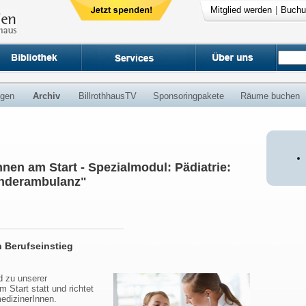
Mitglied werden
|
Buchu
ngen
Archiv
BillrothhausTV
Sponsoringpakete
Räume buchen
nen am Start - Spezialmodul: Pädiatrie:
inderambulanz"
 Berufseinstieg
d zu unserer
Start statt und richtet
edizinerInnen.