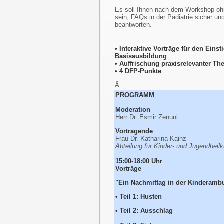
Es soll Ihnen nach dem Workshop oh
sein, FAQs in der Pädiatrie sicher u
beantworten.
• Interaktive Vorträge für den Eins
Basisausbildung
• Auffrischung praxisrelevanter T
• 4 DFP-Punkte
Â
PROGRAMM
Moderation
Herr Dr. Esmir Zenuni
Vortragende
Frau Dr. Katharina Kainz
Abteilung für Kinder- und Jugendheilk
15:00-18:00 Uhr
Vorträge
"Ein Nachmittag in der Kinderamb
• Teil 1: Husten
• Teil 2: Ausschlag