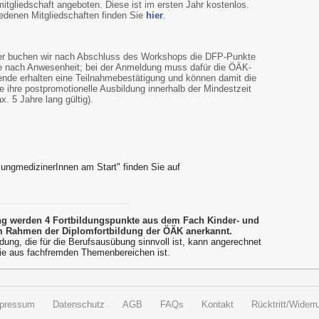
itgliedschaft angeboten. Diese ist im ersten Jahr kostenlos.
edenen Mitgliedschaften finden Sie
hier
.
r buchen wir nach Abschluss des Workshops die DFP-Punkte
(je nach Anwesenheit; bei der Anmeldung muss dafür die ÖÄK-
de erhalten eine Teilnahmebestätigung und können damit die
 ihre postpromotionelle Ausbildung innerhalb der Mindestzeit
. 5 Jahre lang gültig).
ungmedizinerInnen am Start" finden Sie auf
ung werden 4 Fortbildungspunkte aus dem Fach Kinder- und
 Rahmen der Diplomfortbildung der ÖÄK anerkannt.
dung, die für die Berufsausübung sinnvoll ist, kann angerechnet
ie aus fachfremden Themenbereichen ist.
pressum
Datenschutz
AGB
FAQs
Kontakt
Rücktritt/Widerru