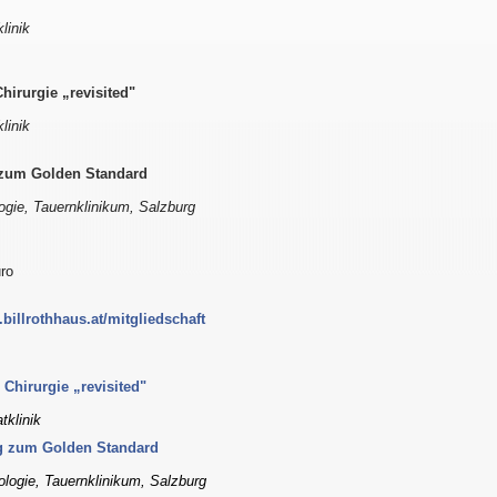
linik
hirurgie „revisited"
linik
 zum Golden Standard
logie, Tauernklinikum, Salzburg
uro
billrothhaus.at/mitgliedschaft
 Chirurgie „revisited"
tklinik
eg zum Golden Standard
ologie, Tauernklinikum, Salzburg