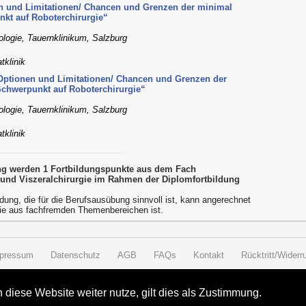
en und Limitationen/ Chancen und Grenzen der minimal
nkt auf Roboterchirurgie“
ologie, Tauernklinikum, Salzburg
tklinik
„Optionen und Limitationen/ Chancen und Grenzen der
Schwerpunkt auf Roboterchirurgie“
ologie, Tauernklinikum, Salzburg
tklinik
ung werden 1 Fortbildungspunkte aus dem Fach
 und Viszeralchirurgie im Rahmen der Diplomfortbildung
dung, die für die Berufsausübung sinnvoll ist, kann angerechnet
ie aus fachfremden Themenbereichen ist.
pressum
Datenschutz
AGB
FAQs
Kontakt
Rücktritt/Widerru
diese Website weiter nutze, gilt dies als Zustimmung.