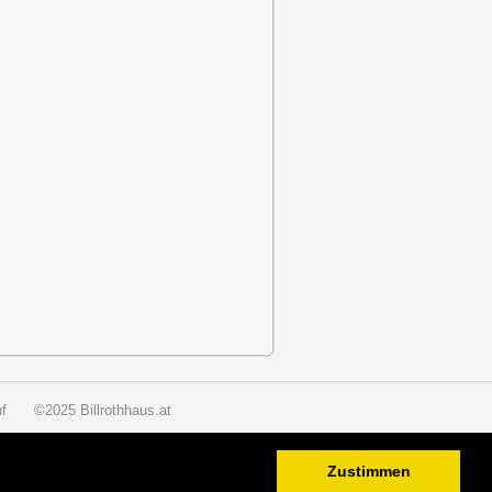
f
©2025 Billrothhaus.at
Zustimmen