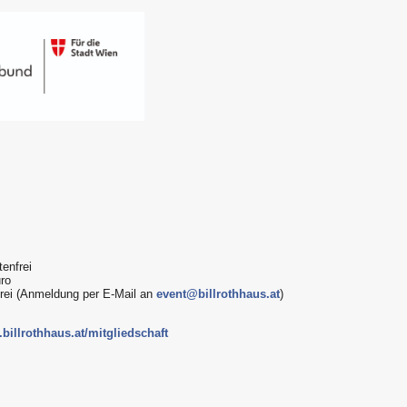
enfrei
uro
frei (Anmeldung per E-Mail an
event@billrothhaus.at
)
billrothhaus.at/mitgliedschaft