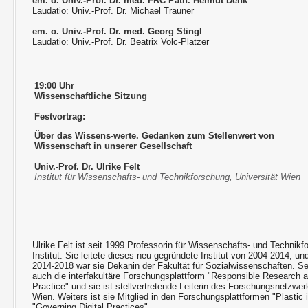
em. o. Univ.-Prof. Dr. med. FRC Path. Helmut Denk
Laudatio: Univ.-Prof. Dr. Michael Trauner
em. o. Univ.-Prof. Dr. med. Georg Stingl
Laudatio: Univ.-Prof. Dr. Beatrix Volc-Platzer
19:00 Uhr
Wissenschaftliche Sitzung
Festvortrag:
Über das Wissens-werte. Gedanken zum Stellenwert von
Wissenschaft in unserer Gesellschaft
Univ.-Prof. Dr. Ulrike Felt
Institut für Wissenschafts- und Technikforschung, Universität Wien
Ulrike Felt ist seit 1999 Professorin für Wissenschafts- und Techni
Institut. Sie leitete dieses neu gegründete Institut von 2004-2014, u
2014-2018 war sie Dekanin der Fakultät für Sozialwissenschaften. Sei
auch die interfakultäre Forschungsplattform "Responsible Research 
Practice" und sie ist stellvertretende Leiterin des Forschungsnetzwe
Wien. Weiters ist sie Mitglied in den Forschungsplattformen "Plastic
"Governing Digital Practices".