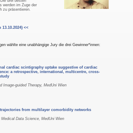
 Die drei besten
s werden im Zuge der
h zu präsentieren.
m 13.10.2024) <<
gen wählte eine unabhängige Jury die drei Gewinner*innen:
al cardiac scintigraphy uptake suggestive of cardiac
gence: a retrospective, international, multicentre, cross-
study
nd Image-guided Therapy, MedUni Wien
 trajectories from multilayer comorbidity networks
r Medical Data Science, MedUni Wien