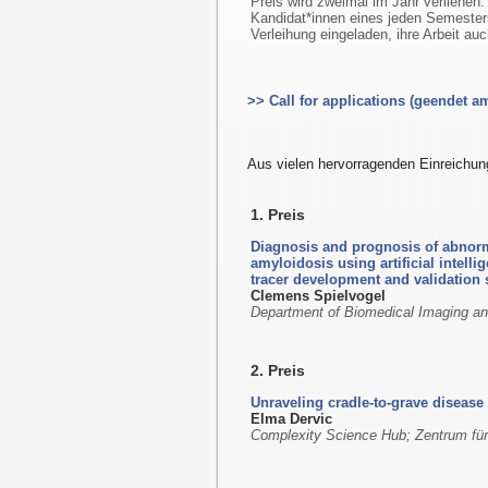
Preis wird zweimal im Jahr verliehen.
Kandidat*innen eines jeden Semester
Verleihung eingeladen, ihre Arbeit auc
>> Call for applications (geendet a
Aus vielen hervorragenden Einreichun
1. Preis
Diagnosis and prognosis of abnorm
amyloidosis using artificial intelli
tracer development and validation 
Clemens Spielvogel
Department of Biomedical Imaging a
2. Preis
Unraveling cradle-to-grave disease
Elma Dervic
Complexity Science Hub; Zentrum fü