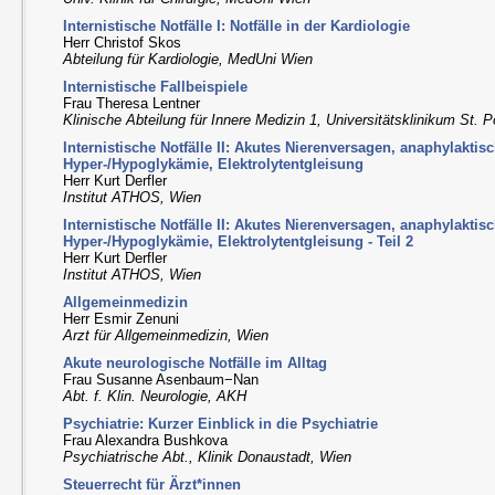
Internistische Notfälle I: Notfälle in der Kardiologie
Herr Christof Skos
Abteilung für Kardiologie, MedUni Wien
Internistische Fallbeispiele
Frau Theresa Lentner
Klinische Abteilung für Innere Medizin 1, Universitätsklinikum St. P
Internistische Notfälle II: Akutes Nierenversagen, anaphylakti
Hyper-/Hypoglykämie, Elektrolytentgleisung
Herr Kurt Derfler
Institut ATHOS, Wien
Internistische Notfälle II: Akutes Nierenversagen, anaphylakti
Hyper-/Hypoglykämie, Elektrolytentgleisung - Teil 2
Herr Kurt Derfler
Institut ATHOS, Wien
Allgemeinmedizin
Herr Esmir Zenuni
Arzt für Allgemeinmedizin, Wien
Akute neurologische Notfälle im Alltag
Frau Susanne Asenbaum−Nan
Abt. f. Klin. Neurologie, AKH
Psychiatrie: Kurzer Einblick in die Psychiatrie
Frau Alexandra Bushkova
Psychiatrische Abt., Klinik Donaustadt, Wien
Steuerrecht für Ärzt*innen