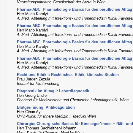
Verwaltungsdirektor, Gesellschaft der Ärzte in Wien
Pharma-ABC: Pharmakologie Basics für den beruflichen Alltag I
Herr Mario Karolyi
4. Med. Abteilung mit Infektions- und Tropenmedizin Klinik Favorit
Pharma-ABC: Pharmakologie Basics für den beruflichen Alltag I
Herr Mario Karolyi
4. Med. Abteilung mit Infektions- und Tropenmedizin Klinik Favorit
Pharma-ABC: Pharmakologie Basics für den beruflichen Alltag I
Herr Mario Karolyi
4. Med. Abteilung mit Infektions- und Tropenmedizin Klinik Favorit
Pharma-ABC: Pharmakologie Basics für den beruflichen Alltag I
Herr Mario Karolyi
4. Med. Abteilung mit Infektions- und Tropenmedizin Klinik Favorit
Recht und Ethik I: Rechtliches, Ethik, klinische Studien
Frau Jürgen Zezula
Institut für Hirnforschung
Diagnostik im Alltag I: Labordiagnostik
Herr Georg Endler
Facharzt für Medizinische und Chemische Labordiagnostik, Wien
Blutgerinnung: Antikoagulation
Herr Cihan Ay
Univ.-Klinik für Innere Medizin I, MedUni Wien
Chirurgie: Chirurgische Basics für Einsteiger*innen + Näh- un
Herr Thomas Bachleitner-Hofmann
Univ.-Klinik für Chirurgie, MedUni Wien