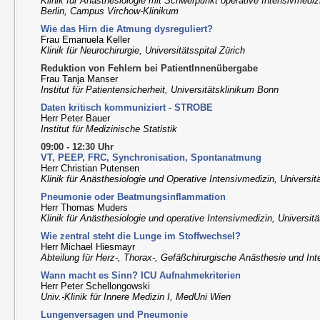
Klinik für Anästhesiologie mit Schwerpunkt operative Intensivmediz
Berlin, Campus Virchow-Klinikum
Wie das Hirn die Atmung dysreguliert?
Frau Emanuela Keller
Klinik für Neurochirurgie, Universitätsspital Zürich
Reduktion von Fehlern bei PatientInnenübergabe
Frau Tanja Manser
Institut für Patientensicherheit, Universitätsklinikum Bonn
Daten kritisch kommuniziert - STROBE
Herr Peter Bauer
Institut für Medizinische Statistik
09:00 - 12:30 Uhr
VT, PEEP, FRC, Synchronisation, Spontanatmung
Herr Christian Putensen
Klinik für Anästhesiologie und Operative Intensivmedizin, Universi
Pneumonie oder Beatmungsinflammation
Herr Thomas Muders
Klinik für Anästhesiologie und operative Intensivmedizin, Universit
Wie zentral steht die Lunge im Stoffwechsel?
Herr Michael Hiesmayr
Abteilung für Herz-, Thorax-, Gefäßchirurgische Anästhesie und I
Wann macht es Sinn? ICU Aufnahmekriterien
Herr Peter Schellongowski
Univ.-Klinik für Innere Medizin I, MedUni Wien
Lungenversagen und Pneumonie