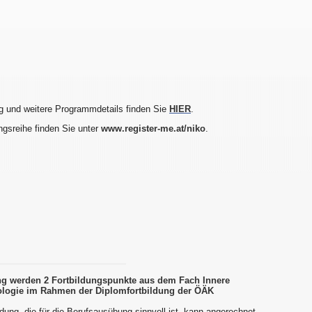
g und weitere Programmdetails finden Sie
HIER
.
ngsreihe finden Sie unter
www.register-me.at/niko
.
ung werden 2 Fortbildungspunkte aus dem Fach Innere
logie im Rahmen der Diplomfortbildung der ÖÄK
dung, die für die Berufsausübung sinnvoll ist, kann angerechnet