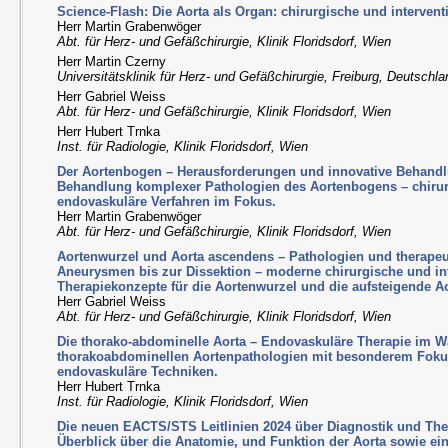
Science-Flash: Die Aorta als Organ: chirurgische und interven
Herr Martin Grabenwöger
Abt. für Herz- und Gefäßchirurgie, Klinik Floridsdorf, Wien
Herr Martin Czerny
Universitätsklinik für Herz- und Gefäßchirurgie, Freiburg, Deutschl
Herr Gabriel Weiss
Abt. für Herz- und Gefäßchirurgie, Klinik Floridsdorf, Wien
Herr Hubert Trnka
Inst. für Radiologie, Klinik Floridsdorf, Wien
Der Aortenbogen – Herausforderungen und innovative Behandl
Behandlung komplexer Pathologien des Aortenbogens – chirur
endovaskuläre Verfahren im Fokus.
Herr Martin Grabenwöger
Abt. für Herz- und Gefäßchirurgie, Klinik Floridsdorf, Wien
Aortenwurzel und Aorta ascendens – Pathologien und therapeu
Aneurysmen bis zur Dissektion – moderne chirurgische und int
Therapiekonzepte für die Aortenwurzel und die aufsteigende Ao
Herr Gabriel Weiss
Abt. für Herz- und Gefäßchirurgie, Klinik Floridsdorf, Wien
Die thorako-abdominelle Aorta – Endovaskuläre Therapie im W
thorakoabdominellen Aortenpathologien mit besonderem Fokus
endovaskuläre Techniken.
Herr Hubert Trnka
Inst. für Radiologie, Klinik Floridsdorf, Wien
Die neuen EACTS/STS Leitlinien 2024 über Diagnostik und The
Überblick über die Anatomie, und Funktion der Aorta sowie eine