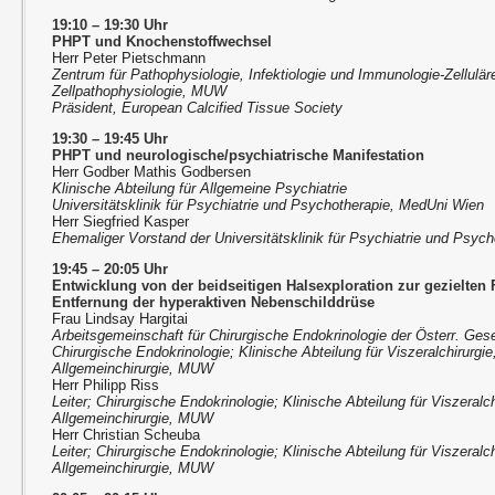
19:10 – 19:30 Uhr
PHPT und Knochenstoffwechsel
Herr Peter Pietschmann
Zentrum für Pathophysiologie, Infektiologie und Immunologie-Zellulä
Zellpathophysiologie, MUW
Präsident, European Calcified Tissue Society
19:30 – 19:45 Uhr
PHPT und neurologische/psychiatrische Manifestation
Herr Godber Mathis Godbersen
Klinische Abteilung für Allgemeine Psychiatrie
Universitätsklinik für Psychiatrie und Psychotherapie, MedUni Wien
Herr Siegfried Kasper
Ehemaliger Vorstand der Universitätsklinik für Psychiatrie und Psy
19:45 – 20:05 Uhr
Entwicklung von der beidseitigen Halsexploration zur gezielten 
Entfernung der hyperaktiven Nebenschilddrüse
Frau Lindsay Hargitai
Arbeitsgemeinschaft für Chirurgische Endokrinologie der Österr. Gesel
Chirurgische Endokrinologie; Klinische Abteilung für Viszeralchirurgie,
Allgemeinchirurgie, MUW
Herr Philipp Riss
Leiter; Chirurgische Endokrinologie; Klinische Abteilung für Viszeralchi
Allgemeinchirurgie, MUW
Herr Christian Scheuba
Leiter; Chirurgische Endokrinologie; Klinische Abteilung für Viszeralchi
Allgemeinchirurgie, MUW