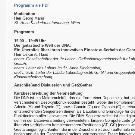
Programm als PDF
Moderation
Herr Georg Mann
St. Anna Kinderkrebsforschung, Wien
Programm
19:00 – 19:45 Uhr
Die fantastische Welt der DNA:
Ein Überblick über ihren innovativen Einsatz außerhalb der Gene
Herr Oskar A. Haas
ehem. Gesellschafter der Ihr Labor - Ordinationsgemeinschaft für Lab
GesbR,
ehem. Leiter des Labors im St. Anna Kinderspital,
stellv. ärztl. Leiter der Labdia Labordiagnostik GmbH und Gruppenleit
Kinderkrebsforschung
Anschließend Diskussion und Get2Gether
Kurzbeschreibung der Veranstaltung
Die DNA ist ein Makromolekül, das die Form einer Doppelhelix hat un
verschiedenen Desoxyribonukleotiden besteht, wobei die komplemen
Adenin (A) und Thymin (T), sowie Guanin (G) und Cytosin (C) miteina
entsprechenden Sequenzen dienen als Bauplan und Grundlage für di
Funktionieren aller Lebewesen. Die DNA-Sequenz selbst ist ein digi
dem in der Datenverarbeitung verwendeten, binären Computercode (0
ihrer vier verfügbaren komplementären Positionen (AT, GC) jedoch w
Gestaltungsmöglichkeiten, die in der Zwischenzeit auch außerhalb d
finden und die der Gegenstand meines Vortrags sind. Diese innovati