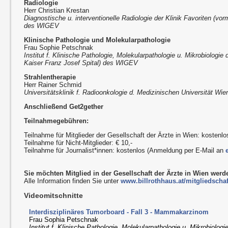
Radiologie
Herr Christian Krestan
Diagnostische u. interventionelle Radiologie der Klinik Favoriten (vor
des WIGEV
Klinische Pathologie und Molekularpathologie
Frau Sophie Petschnak
Institut f. Klinische Pathologie, Molekularpathologie u. Mikrobiologie 
Kaiser Franz Josef Spital) des WIGEV
Strahlentherapie
Herr Rainer Schmid
Universitätsklinik f. Radioonkologie d. Medizinischen Universität Wi
Anschließend Get2gether
Teilnahmegebühren:
Teilnahme für Mitglieder der Gesellschaft der Ärzte in Wien: kostenlo
Teilnahme für Nicht-Mitglieder: € 10,-
Teilnahme für Journalist*innen: kostenlos (Anmeldung per E-Mail an
Sie möchten Mitglied in der Gesellschaft der Ärzte in Wien wer
Alle Information finden Sie unter
www.billrothhaus.at/mitgliedschaf
Videomitschnitte
Interdisziplinäres Tumorboard - Fall 3 - Mammakarzinom
Frau Sophia Petschnak
Institut f. Klinische Pathologie, Molekularpathologie u. Mikrobiologi