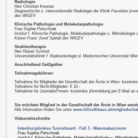
Radiologie
Herr Christian Krestan
Diagnostische u. interventionelle Radiologie der Klinik Favoriten (vor
des WIGEV
Klinische Pathologie und Molekularpathologie
Frau Sophie Petschnak
Institut f. Klinische Pathologie, Molekularpathologie u. Mikrobiologie 
Kaiser Franz Josef Spital) des WIGEV
Strahlentherapie
Herr Rainer Schmid
Universitätsklinik f. Radioonkologie d. Medizinischen Universität Wi
Anschließend Get2gether
Teilnahmegebühren:
Teilnahme für Mitglieder der Gesellschaft der Ärzte in Wien: kostenlo
Teilnahme für Nicht-Mitglieder: € 10,-
Teilnahme für Journalist*innen: kostenlos (Anmeldung per E-Mail an
Sie möchten Mitglied in der Gesellschaft der Ärzte in Wien wer
Alle Information finden Sie unter
www.billrothhaus.at/mitgliedschaf
Videomitschnitte
Interdisziplinäres Tumorboard - Fall 3 - Mammakarzinom
Frau Sophia Petschnak
Institut f. Klinische Pathologie, Molekularpathologie u. Mikrobiologi