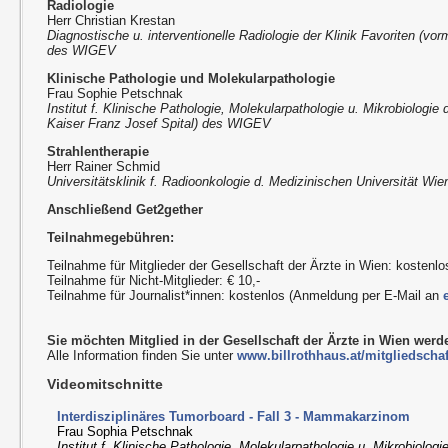
Radiologie
Herr Christian Krestan
Diagnostische u. interventionelle Radiologie der Klinik Favoriten (vor
des WIGEV
Klinische Pathologie und Molekularpathologie
Frau Sophie Petschnak
Institut f. Klinische Pathologie, Molekularpathologie u. Mikrobiologie 
Kaiser Franz Josef Spital) des WIGEV
Strahlentherapie
Herr Rainer Schmid
Universitätsklinik f. Radioonkologie d. Medizinischen Universität Wi
Anschließend Get2gether
Teilnahmegebühren:
Teilnahme für Mitglieder der Gesellschaft der Ärzte in Wien: kostenlo
Teilnahme für Nicht-Mitglieder: € 10,-
Teilnahme für Journalist*innen: kostenlos (Anmeldung per E-Mail an
Sie möchten Mitglied in der Gesellschaft der Ärzte in Wien wer
Alle Information finden Sie unter
www.billrothhaus.at/mitgliedschaf
Videomitschnitte
Interdisziplinäres Tumorboard - Fall 3 - Mammakarzinom
Frau Sophia Petschnak
Institut f. Klinische Pathologie, Molekularpathologie u. Mikrobiologi