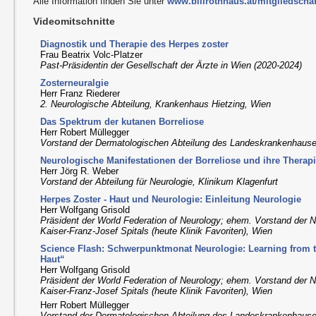
Alle Information finden Sie unter
www.billrothhaus.at/mitgliedschaf
Videomitschnitte
Diagnostik und Therapie des Herpes zoster
Frau Beatrix Volc-Platzer
Past-Präsidentin der Gesellschaft der Ärzte in Wien (2020-2024)
Zosterneuralgie
Herr Franz Riederer
2. Neurologische Abteilung, Krankenhaus Hietzing, Wien
Das Spektrum der kutanen Borreliose
Herr Robert Müllegger
Vorstand der Dermatologischen Abteilung des Landeskrankenhaus
Neurologische Manifestationen der Borreliose und ihre Therap
Herr Jörg R. Weber
Vorstand der Abteilung für Neurologie, Klinikum Klagenfurt
Herpes Zoster - Haut und Neurologie: Einleitung Neurologie
Herr Wolfgang Grisold
Präsident der World Federation of Neurology; ehem. Vorstand der 
Kaiser-Franz-Josef Spitals (heute Klinik Favoriten), Wien
Science Flash: Schwerpunktmonat Neurologie: Learning from t
Haut“
Herr Wolfgang Grisold
Präsident der World Federation of Neurology; ehem. Vorstand der 
Kaiser-Franz-Josef Spitals (heute Klinik Favoriten), Wien
Herr Robert Müllegger
Vorstand der Dermatologischen Abteilung des Landeskrankenhaus