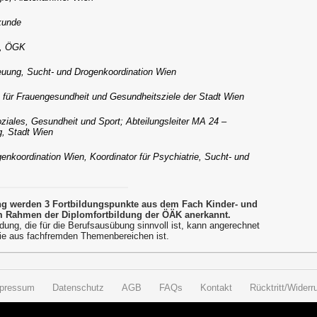
kunde
n, ÖGK
euung, Sucht- und Drogenkoordination Wien
 für Frauengesundheit und Gesundheitsziele der Stadt Wien
ziales, Gesundheit und Sport; Abteilungsleiter MA 24 –
g, Stadt Wien
enkoordination Wien, Koordinator für Psychiatrie, Sucht- und
ung werden 3 Fortbildungspunkte aus dem Fach Kinder- und
 Rahmen der Diplomfortbildung der ÖÄK anerkannt.
dung, die für die Berufsausübung sinnvoll ist, kann angerechnet
ie aus fachfremden Themenbereichen ist.
pressum
Datenschutz
AGB
FAQs
Kontakt
Rücktritt/Widerru