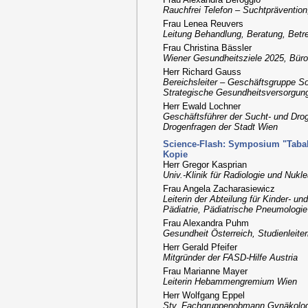
Rauchfrei Telefon – Suchtpräventio
Frau Lenea Reuvers
Leitung Behandlung, Beratung, Betr
Frau Christina Bässler
Wiener Gesundheitsziele 2025, Büro
Herr Richard Gauss
Bereichsleiter – Geschäftsgruppe So
Strategische Gesundheitsversorgun
Herr Ewald Lochner
Geschäftsführer der Sucht- und Drog
Drogenfragen der Stadt Wien
Science-Flash: Symposium "Tabak 
Kopie
Herr Gregor Kasprian
Univ.-Klinik für Radiologie und Nuk
Frau Angela Zacharasiewicz
Leiterin der Abteilung für Kinder- un
Pädiatrie, Pädiatrische Pneumologie 
Frau Alexandra Puhm
Gesundheit Österreich, Studienleiter
Herr Gerald Pfeifer
Mitgründer der FASD-Hilfe Austria
Frau Marianne Mayer
Leiterin Hebammengremium Wien
Herr Wolfgang Eppel
Stv. Fachgruppenobmann Gynäkolo