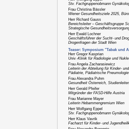
Stv. Fachgruppenobmann Gynäkolo
Frau Christina Bässler
Wiener Gesundheitsziele 2025, Büro
Herr Richard Gauss
Bereichsleiter – Geschäftsgruppe So
Strategische Gesundheitsversorgun
Herr Ewald Lochner
Geschäftsführer der Sucht- und Drog
Drogenfragen der Stadt Wien
Teaser: Symposium "Tabak und Alk
Herr Gregor Kasprian
Univ.-Klinik für Radiologie und Nuk
Frau Angela Zacharasiewicz
Leiterin der Abteilung für Kinder- un
Pädiatrie, Pädiatrische Pneumologie 
Frau Alexandra Puhm
Gesundheit Österreich, Studienleiter
Herr Gerald Pfeifer
Mitgründer der FASD-Hilfe Austria
Frau Marianne Mayer
Leiterin Hebammengremium Wien
Herr Wolfgang Eppel
Stv. Fachgruppenobmann Gynäkolo
Herr Klaus Vavrik
Facharzt für Kinder- und Jugendheil
Frau Alexandra Beroggio