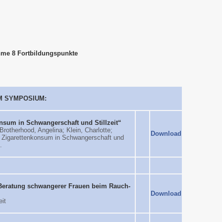
hme 8 Fortbildungspunkte
M SYMPOSIUM:
nsum in Schwangerschaft und Stillzeit“
rotherhood, Angelina; Klein, Charlotte;
Download
nd Zigarettenkonsum in Schwangerschaft und
.
 Beratung schwangerer Frauen beim Rauch-
Download
it