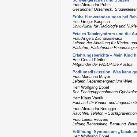
Schwangerschaft und Stillzeit“
Frau Alexandra Puhm
Gesundheit Österreich, Studienleiter
Frühe Hirnveränderungen bei Baby
Herr Gregor Kasprian
Univ.-Klinik für Radiologie und Nuk
Fetales Tabaksyndrom und die Au
Frau Angela Zacharasiewicz
Leiterin der Abteilung für Kinder- un
Pädiatrie, Pädiatrische Pneumologie 
Erfahrungsberichte – Mein Kind 
Herr Gerald Pfeifer
Mitgründer der FASD-Hilfe Austria
Podiumsdiskussion: Was kann ge
Frau Marianne Mayer
Leiterin Hebammengremium Wien
Herr Wolfgang Eppel
Stv. Fachgruppenobmann Gynäkolo
Herr Klaus Vavrik
Facharzt für Kinder- und Jugendheil
Frau Alexandra Beroggio
Rauchfrei Telefon – Suchtpräventio
Frau Lenea Reuvers
Leitung Behandlung, Beratung, Betr
Eröffnung: Symposium „Tabak und
Herr Wolfgang Eppel