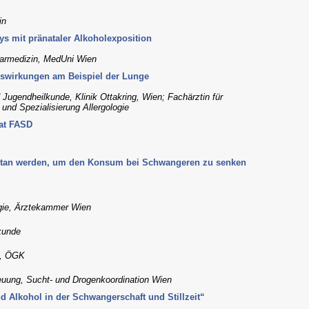
in
s mit pränataler Alkoholexposition
learmedizin, MedUni Wien
swirkungen am Beispiel der Lunge
d Jugendheilkunde, Klinik Ottakring, Wien; Fachärztin für
und Spezialisierung Allergologie
hat FASD
tan werden, um den Konsum bei Schwangeren zu senken
gie, Ärztekammer Wien
kunde
n, ÖGK
euung, Sucht- und Drogenkoordination Wien
 Alkohol in der Schwangerschaft und Stillzeit“