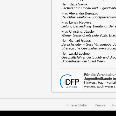
Herr Klaus Vavrik
Facharzt für Kinder- und Jugendheil
Frau Alexandra Beroggio
Rauchfrei Telefon – Suchtpräventio
Frau Lenea Reuvers
Leitung Behandlung, Beratung, Betr
Frau Christina Bässler
Wiener Gesundheitsziele 2025, Büro
Herr Richard Gauss
Bereichsleiter – Geschäftsgruppe So
Strategische Gesundheitsversorgun
Herr Ewald Lochner
Geschäftsführer der Sucht- und Drog
Drogenfragen der Stadt Wien
Für die Veranstalt
Jugendheilkunde im
Hinweis: Fach-Fortbil
werden, auch wenn s
Offene Stellen
Presse
Im