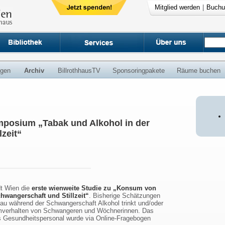
Mitglied werden
|
Buchu
ngen
Archiv
BillrothhausTV
Sponsoringpakete
Räume buchen
mposium „Tabak und Alkohol in der
zeit“
dt Wien die
erste wienweite Studie zu „Konsum von
hwangerschaft und Stillzeit“
. Bisherige Schätzungen
Frau während der Schwangerschaft Alkohol trinkt und/oder
mverhalten von Schwangeren und Wöchnerinnen. Das
s Gesundheitspersonal wurde via Online-Fragebogen