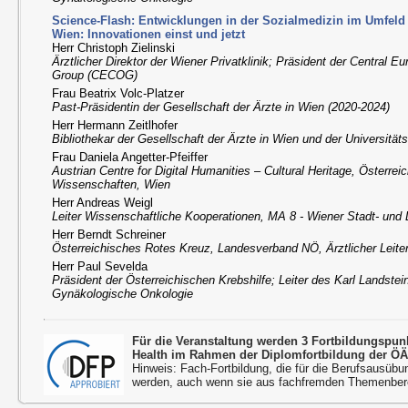
Science-Flash: Entwicklungen in der Sozialmedizin im Umfeld d
Wien: Innovationen einst und jetzt
Herr Christoph Zielinski
Ärztlicher Direktor der Wiener Privatklinik; Präsident der Central 
Group (CECOG)
Frau Beatrix Volc-Platzer
Past-Präsidentin der Gesellschaft der Ärzte in Wien (2020-2024)
Herr Hermann Zeitlhofer
Bibliothekar der Gesellschaft der Ärzte in Wien und der Universität
Frau Daniela Angetter-Pfeiffer
Austrian Centre for Digital Humanities – Cultural Heritage, Österre
Wissenschaften, Wien
Herr Andreas Weigl
Leiter Wissenschaftliche Kooperationen, MA 8 - Wiener Stadt- und
Herr Berndt Schreiner
Österreichisches Rotes Kreuz, Landesverband NÖ, Ärztlicher Leite
Herr Paul Sevelda
Präsident der Österreichischen Krebshilfe; Leiter des Karl Landsteine
Gynäkologische Onkologie
Für die Veranstaltung werden 3 Fortbildungspu
Health im Rahmen der Diplomfortbildung der ÖÄ
Hinweis: Fach-Fortbildung, die für die Berufsausübu
werden, auch wenn sie aus fachfremden Themenbere