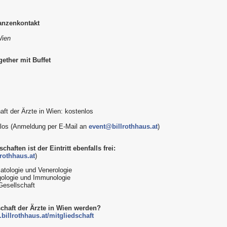
anzenkontakt
Wien
ether mit Buffet
aft der Ärzte in Wien: kostenlos
enlos (Anmeldung per E-Mail an
event@billrothhaus.at
)
haften ist der Eintritt ebenfalls frei
:
rothhaus.at
)
atologie und Venerologie
rgologie und Immunologie
Gesellschaft
schaft der Ärzte in Wien werden?
billrothhaus.at/mitgliedschaft