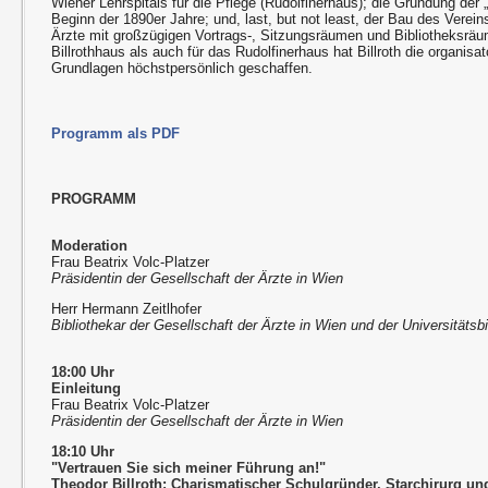
Wiener Lehrspitals für die Pflege (Rudolfinerhaus); die Gründung de
Beginn der 1890er Jahre; und, last, but not least, der Bau des Verein
Ärzte mit großzügigen Vortrags-, Sitzungsräumen und Bibliotheksräu
Billrothhaus als auch für das Rudolfinerhaus hat Billroth die organisa
Grundlagen höchstpersönlich geschaffen.
Programm als PDF
PROGRAMM
Moderation
Frau Beatrix Volc-Platzer
Präsidentin der Gesellschaft der Ärzte in Wien
Herr Hermann Zeitlhofer
Bibliothekar der Gesellschaft der Ärzte in Wien und der Universitätsb
18:00 Uhr
Einleitung
Frau Beatrix Volc-Platzer
Präsidentin der Gesellschaft der Ärzte in Wien
18:10 Uhr
"Vertrauen Sie sich meiner Führung an!"
Theodor Billroth: Charismatischer Schulgründer, Starchirurg un