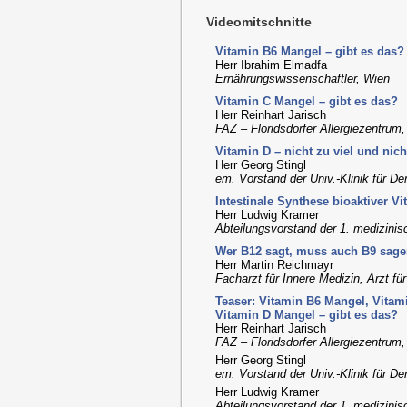
Videomitschnitte
Vitamin B6 Mangel – gibt es das?
Herr Ibrahim Elmadfa
Ernährungswissenschaftler, Wien
Vitamin C Mangel – gibt es das?
Herr Reinhart Jarisch
FAZ – Floridsdorfer Allergiezentrum
Vitamin D – nicht zu viel und nic
Herr Georg Stingl
em. Vorstand der Univ.-Klinik für D
Intestinale Synthese bioaktiver V
Herr Ludwig Kramer
Abteilungsvorstand der 1. medizinisc
Wer B12 sagt, muss auch B9 sage
Herr Martin Reichmayr
Facharzt für Innere Medizin, Arzt f
Teaser: Vitamin B6 Mangel, Vitam
Vitamin D Mangel – gibt es das?
Herr Reinhart Jarisch
FAZ – Floridsdorfer Allergiezentrum
Herr Georg Stingl
em. Vorstand der Univ.-Klinik für D
Herr Ludwig Kramer
Abteilungsvorstand der 1. medizinisc