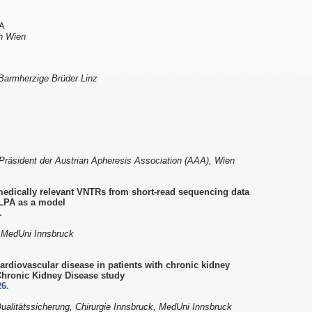
BA
in Wien
 Barmherzige Brüder Linz
-Präsident der Austrian Apheresis Association (AAA), Wien
 medically relevant VNTRs from short-read sequencing data
 LPA as a model
.
, MedUni Innsbruck
ardiovascular disease in patients with chronic kidney
Chronic Kidney Disease study
26.
ualitätssicherung, Chirurgie Innsbruck, MedUni Innsbruck