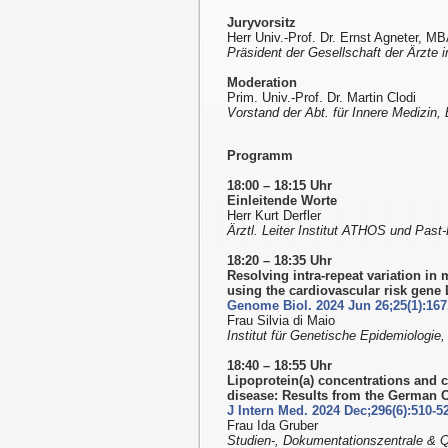
Juryvorsitz
Herr Univ.-Prof. Dr. Ernst Agneter, M
Präsident der Gesellschaft der Ärzte 
Moderation
Prim. Univ.-Prof. Dr. Martin Clodi
Vorstand der Abt. für Innere Medizin,
Programm
18:00 – 18:15 Uhr
Einleitende Worte
Herr Kurt Derfler
Ärztl. Leiter Institut ATHOS und Past
18:20 – 18:35 Uhr
Resolving intra-repeat variation in
using the cardiovascular risk gene
Genome Biol. 2024 Jun 26;25(1):167
Frau Silvia di Maio
Institut für Genetische Epidemiologie
18:40 – 18:55 Uhr
Lipoprotein(a) concentrations and c
disease: Results from the German 
J Intern Med. 2024 Dec;296(6):510-5
Frau Ida Gruber
Studien-, Dokumentationszentrale & Q