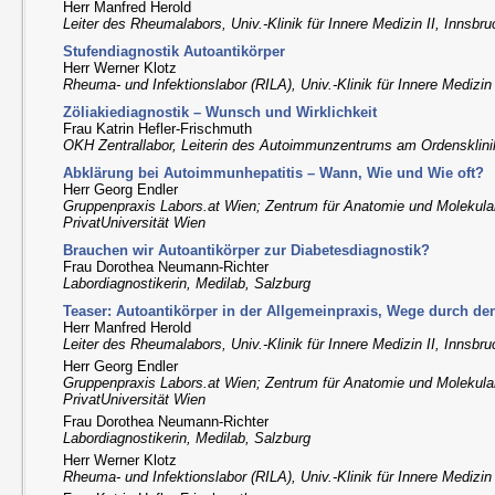
Herr Manfred Herold
Leiter des Rheumalabors, Univ.-Klinik für Innere Medizin II, Innsbr
Stufendiagnostik Autoantikörper
Herr Werner Klotz
Rheuma- und Infektionslabor (RILA), Univ.-Klinik für Innere Medizin 
Zöliakiediagnostik – Wunsch und Wirklichkeit
Frau Katrin Hefler-Frischmuth
OKH Zentrallabor, Leiterin des Autoimmunzentrums am Ordensklin
Abklärung bei Autoimmunhepatitis – Wann, Wie und Wie oft?
Herr Georg Endler
Gruppenpraxis Labors.at Wien; Zentrum für Anatomie und Molekul
PrivatUniversität Wien
Brauchen wir Autoantikörper zur Diabetesdiagnostik?
Frau Dorothea Neumann-Richter
Labordiagnostikerin, Medilab, Salzburg
Teaser: Autoantikörper in der Allgemeinpraxis, Wege durch 
Herr Manfred Herold
Leiter des Rheumalabors, Univ.-Klinik für Innere Medizin II, Innsbr
Herr Georg Endler
Gruppenpraxis Labors.at Wien; Zentrum für Anatomie und Molekul
PrivatUniversität Wien
Frau Dorothea Neumann-Richter
Labordiagnostikerin, Medilab, Salzburg
Herr Werner Klotz
Rheuma- und Infektionslabor (RILA), Univ.-Klinik für Innere Medizin 