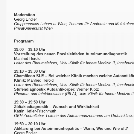
Moderation
Georg Endler
Gruppenpraxis Labors.at Wien; Zentrum für Anatomie und Molekular
PrivatUniversität Wien
Programm
19:00 – 19:10 Uhr
Vorstellung des neuen Praxisleitfaden Autoimmundiagnostik
Manfred Herold
Leiter des Rheumalabors, Univ.-Klinik für Innere Medizin II, Innsbruc
19:10 – 19:30 Uhr
Chamäleon SLE – Bei welcher Klinik machen welche Autoantikö
Klinik:
Manfred Herold
Leiter des Rheumalabors, Univ.-Klinik für Innere Medizin II, Innsbruc
Stufendiagnostik Autoantikörper:
Werner Klotz
Rheuma- und Infektionslabor (RILA), Univ.-Klinik für Innere Medizin I
19:30 – 19:50 Uhr
Zöliakiediagnostik – Wunsch und Wirklichkeit
Katrin Hefler-Frischmuth
OKH Zentrallabor, Leiterin des Autoimmunzentrums am Ordensklinik
19:50 – 20:10 Uhr
Abklärung bei Autoimmunhepatitis – Wann, Wie und Wie oft?
Georg Endler