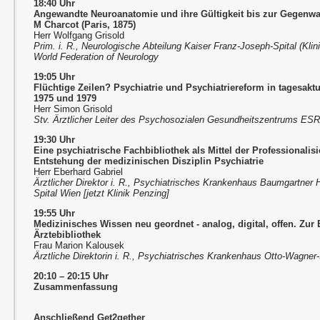
18:40 Uhr
Angewandte Neuroanatomie und ihre Gültigkeit bis zur Gegenwa
M Charcot (Paris, 1875)
Herr Wolfgang Grisold
Prim. i. R., Neurologische Abteilung Kaiser Franz-Joseph-Spital (Kli
World Federation of Neurology
19:05 Uhr
Flüchtige Zeilen? Psychiatrie und Psychiatriereform in tagesak
1975 und 1979
Herr Simon Grisold
Stv. Ärztlicher Leiter des Psychosozialen Gesundheitszentrums ES
19:30 Uhr
Eine psychiatrische Fachbibliothek als Mittel der Professionalisi
Entstehung der medizinischen Disziplin Psychiatrie
Herr Eberhard Gabriel
Ärztlicher Direktor i. R., Psychiatrisches Krankenhaus Baumgartner
Spital Wien [jetzt Klinik Penzing]
19:55 Uhr
Medizinisches Wissen neu geordnet - analog, digital, offen. Zur
Ärztebibliothek
Frau Marion Kalousek
Ärztliche Direktorin i. R., Psychiatrisches Krankenhaus Otto-Wagner-S
20:10 – 20:15 Uhr
Zusammenfassung
Anschließend Get2gether