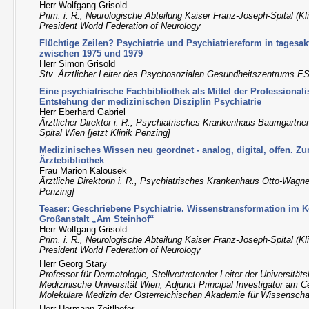
Herr Wolfgang Grisold
Prim. i. R., Neurologische Abteilung Kaiser Franz-Joseph-Spital (Kl
President World Federation of Neurology
Flüchtige Zeilen? Psychiatrie und Psychiatriereform in tagesa
zwischen 1975 und 1979
Herr Simon Grisold
Stv. Ärztlicher Leiter des Psychosozialen Gesundheitszentrums 
Eine psychiatrische Fachbibliothek als Mittel der Professionali
Entstehung der medizinischen Disziplin Psychiatrie
Herr Eberhard Gabriel
Ärztlicher Direktor i. R., Psychiatrisches Krankenhaus Baumgartn
Spital Wien [jetzt Klinik Penzing]
Medizinisches Wissen neu geordnet - analog, digital, offen. Z
Ärztebibliothek
Frau Marion Kalousek
Ärztliche Direktorin i. R., Psychiatrisches Krankenhaus Otto-Wagner
Penzing]
Teaser: Geschriebene Psychiatrie. Wissenstransformation im K
Großanstalt „Am Steinhof“
Herr Wolfgang Grisold
Prim. i. R., Neurologische Abteilung Kaiser Franz-Joseph-Spital (Kl
President World Federation of Neurology
Herr Georg Stary
Professor für Dermatologie, Stellvertretender Leiter der Universitäts
Medizinische Universität Wien; Adjunct Principal Investigator am
Molekulare Medizin der Österreichischen Akademie für Wissensch
Herr Hermann Zeitlhofer