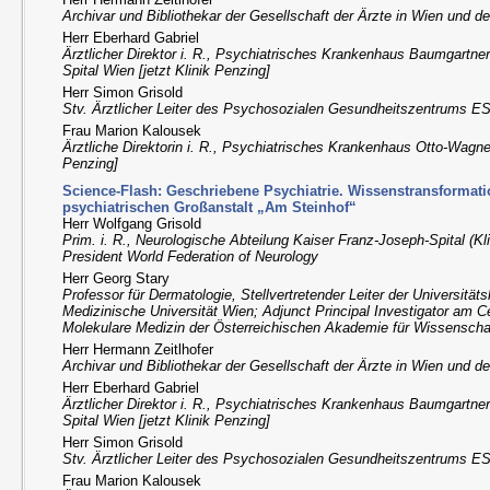
Archivar und Bibliothekar der Gesellschaft der Ärzte in Wien und 
Herr Eberhard Gabriel
Ärztlicher Direktor i. R., Psychiatrisches Krankenhaus Baumgartn
Spital Wien [jetzt Klinik Penzing]
Herr Simon Grisold
Stv. Ärztlicher Leiter des Psychosozialen Gesundheitszentrums 
Frau Marion Kalousek
Ärztliche Direktorin i. R., Psychiatrisches Krankenhaus Otto-Wagner
Penzing]
Science-Flash: Geschriebene Psychiatrie. Wissenstransformati
psychiatrischen Großanstalt „Am Steinhof“
Herr Wolfgang Grisold
Prim. i. R., Neurologische Abteilung Kaiser Franz-Joseph-Spital (Kl
President World Federation of Neurology
Herr Georg Stary
Professor für Dermatologie, Stellvertretender Leiter der Universitäts
Medizinische Universität Wien; Adjunct Principal Investigator am
Molekulare Medizin der Österreichischen Akademie für Wissensch
Herr Hermann Zeitlhofer
Archivar und Bibliothekar der Gesellschaft der Ärzte in Wien und 
Herr Eberhard Gabriel
Ärztlicher Direktor i. R., Psychiatrisches Krankenhaus Baumgartn
Spital Wien [jetzt Klinik Penzing]
Herr Simon Grisold
Stv. Ärztlicher Leiter des Psychosozialen Gesundheitszentrums 
Frau Marion Kalousek