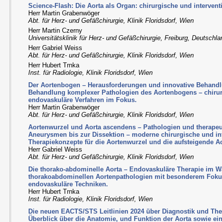
Science-Flash: Die Aorta als Organ: chirurgische und interven
Herr Martin Grabenwöger
Abt. für Herz- und Gefäßchirurgie, Klinik Floridsdorf, Wien
Herr Martin Czerny
Universitätsklinik für Herz- und Gefäßchirurgie, Freiburg, Deutschl
Herr Gabriel Weiss
Abt. für Herz- und Gefäßchirurgie, Klinik Floridsdorf, Wien
Herr Hubert Trnka
Inst. für Radiologie, Klinik Floridsdorf, Wien
Der Aortenbogen – Herausforderungen und innovative Behandl
Behandlung komplexer Pathologien des Aortenbogens – chirur
endovaskuläre Verfahren im Fokus.
Herr Martin Grabenwöger
Abt. für Herz- und Gefäßchirurgie, Klinik Floridsdorf, Wien
Aortenwurzel und Aorta ascendens – Pathologien und therapeu
Aneurysmen bis zur Dissektion – moderne chirurgische und int
Therapiekonzepte für die Aortenwurzel und die aufsteigende Ao
Herr Gabriel Weiss
Abt. für Herz- und Gefäßchirurgie, Klinik Floridsdorf, Wien
Die thorako-abdominelle Aorta – Endovaskuläre Therapie im W
thorakoabdominellen Aortenpathologien mit besonderem Fokus
endovaskuläre Techniken.
Herr Hubert Trnka
Inst. für Radiologie, Klinik Floridsdorf, Wien
Die neuen EACTS/STS Leitlinien 2024 über Diagnostik und The
Überblick über die Anatomie, und Funktion der Aorta sowie eine