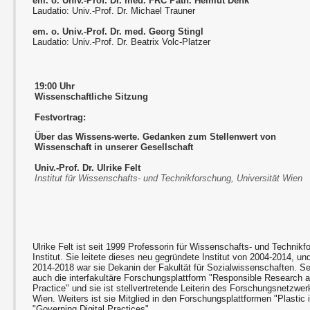
em. o. Univ.-Prof. Dr. med. FRC Path. Helmut Denk
Laudatio: Univ.-Prof. Dr. Michael Trauner
em. o. Univ.-Prof. Dr. med. Georg Stingl
Laudatio: Univ.-Prof. Dr. Beatrix Volc-Platzer
19:00 Uhr
Wissenschaftliche Sitzung
Festvortrag:
Über das Wissens-werte. Gedanken zum Stellenwert von
Wissenschaft in unserer Gesellschaft
Univ.-Prof. Dr. Ulrike Felt
Institut für Wissenschafts- und Technikforschung, Universität Wien
Ulrike Felt ist seit 1999 Professorin für Wissenschafts- und Techni
Institut. Sie leitete dieses neu gegründete Institut von 2004-2014, u
2014-2018 war sie Dekanin der Fakultät für Sozialwissenschaften. Sei
auch die interfakultäre Forschungsplattform "Responsible Research 
Practice" und sie ist stellvertretende Leiterin des Forschungsnetzwe
Wien. Weiters ist sie Mitglied in den Forschungsplattformen "Plastic
"Governing Digital Practices".