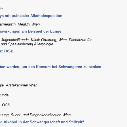
in
s mit pränataler Alkoholexposition
learmedizin, MedUni Wien
swirkungen am Beispiel der Lunge
d Jugendheilkunde, Klinik Ottakring, Wien; Fachärztin für
und Spezialisierung Allergologie
hat FASD
tan werden, um den Konsum bei Schwangeren zu senken
gie, Ärztekammer Wien
kunde
n, ÖGK
euung, Sucht- und Drogenkoordination Wien
 Alkohol in der Schwangerschaft und Stillzeit“