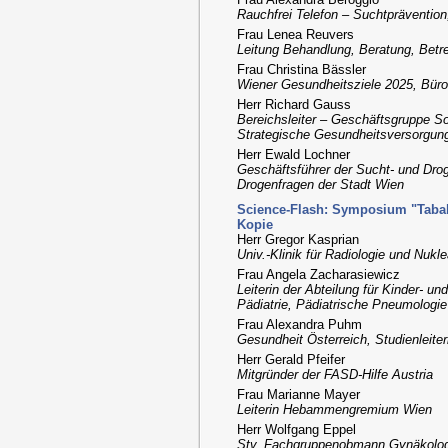
Rauchfrei Telefon – Suchtpräventio
Frau Lenea Reuvers
Leitung Behandlung, Beratung, Betr
Frau Christina Bässler
Wiener Gesundheitsziele 2025, Büro
Herr Richard Gauss
Bereichsleiter – Geschäftsgruppe So
Strategische Gesundheitsversorgun
Herr Ewald Lochner
Geschäftsführer der Sucht- und Drog
Drogenfragen der Stadt Wien
Science-Flash: Symposium "Tabak 
Kopie
Herr Gregor Kasprian
Univ.-Klinik für Radiologie und Nuk
Frau Angela Zacharasiewicz
Leiterin der Abteilung für Kinder- un
Pädiatrie, Pädiatrische Pneumologie 
Frau Alexandra Puhm
Gesundheit Österreich, Studienleiter
Herr Gerald Pfeifer
Mitgründer der FASD-Hilfe Austria
Frau Marianne Mayer
Leiterin Hebammengremium Wien
Herr Wolfgang Eppel
Stv. Fachgruppenobmann Gynäkolo