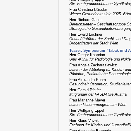
Stv. Fachgruppenobmann Gynäkolo
Frau Christina Bässler
Wiener Gesundheitsziele 2025, Büro
Herr Richard Gauss
Bereichsleiter – Geschäftsgruppe So
Strategische Gesundheitsversorgun
Herr Ewald Lochner
Geschäftsführer der Sucht- und Drog
Drogenfragen der Stadt Wien
Teaser: Symposium "Tabak und Alk
Herr Gregor Kasprian
Univ.-Klinik für Radiologie und Nuk
Frau Angela Zacharasiewicz
Leiterin der Abteilung für Kinder- un
Pädiatrie, Pädiatrische Pneumologie 
Frau Alexandra Puhm
Gesundheit Österreich, Studienleiter
Herr Gerald Pfeifer
Mitgründer der FASD-Hilfe Austria
Frau Marianne Mayer
Leiterin Hebammengremium Wien
Herr Wolfgang Eppel
Stv. Fachgruppenobmann Gynäkolo
Herr Klaus Vavrik
Facharzt für Kinder- und Jugendheil
Frau Alexandra Beroggio