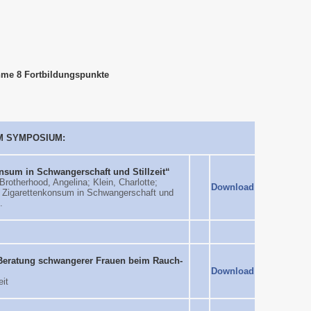
hme 8 Fortbildungspunkte
M SYMPOSIUM:
nsum in Schwangerschaft und Stillzeit“
rotherhood, Angelina; Klein, Charlotte;
Download
nd Zigarettenkonsum in Schwangerschaft und
.
 Beratung schwangerer Frauen beim Rauch-
Download
it