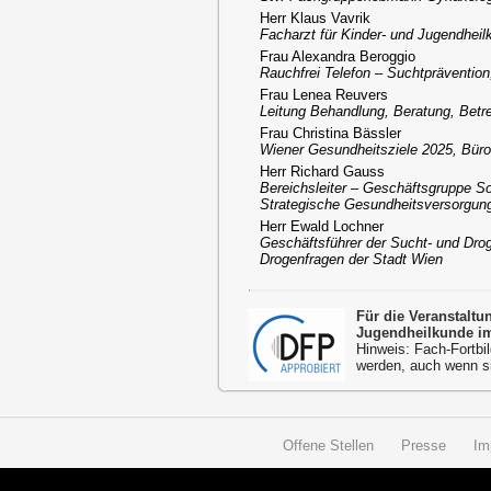
Herr Klaus Vavrik
Facharzt für Kinder- und Jugendheil
Frau Alexandra Beroggio
Rauchfrei Telefon – Suchtpräventio
Frau Lenea Reuvers
Leitung Behandlung, Beratung, Betr
Frau Christina Bässler
Wiener Gesundheitsziele 2025, Büro
Herr Richard Gauss
Bereichsleiter – Geschäftsgruppe So
Strategische Gesundheitsversorgun
Herr Ewald Lochner
Geschäftsführer der Sucht- und Drog
Drogenfragen der Stadt Wien
Für die Veranstalt
Jugendheilkunde im
Hinweis: Fach-Fortbil
werden, auch wenn s
Offene Stellen
Presse
Im