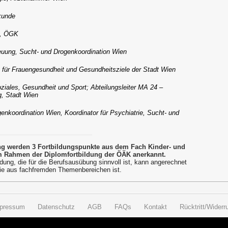
kunde
n, ÖGK
euung, Sucht- und Drogenkoordination Wien
 für Frauengesundheit und Gesundheitsziele der Stadt Wien
ziales, Gesundheit und Sport; Abteilungsleiter MA 24 –
g, Stadt Wien
enkoordination Wien, Koordinator für Psychiatrie, Sucht- und
ung werden 3 Fortbildungspunkte aus dem Fach Kinder- und
 Rahmen der Diplomfortbildung der ÖÄK anerkannt.
dung, die für die Berufsausübung sinnvoll ist, kann angerechnet
ie aus fachfremden Themenbereichen ist.
pressum
Datenschutz
AGB
FAQs
Kontakt
Rücktritt/Widerru