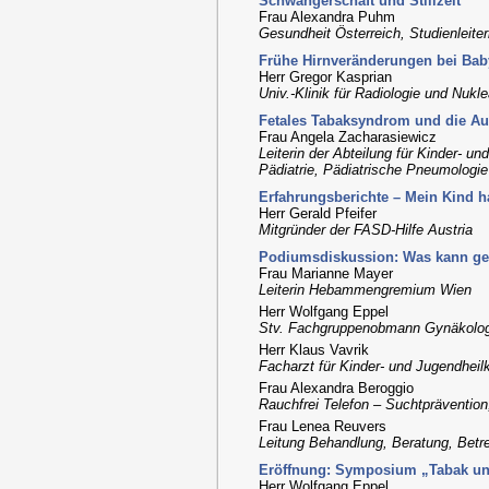
Schwangerschaft und Stillzeit“
Frau Alexandra Puhm
Gesundheit Österreich, Studienleiter
Frühe Hirnveränderungen bei Baby
Herr Gregor Kasprian
Univ.-Klinik für Radiologie und Nuk
Fetales Tabaksyndrom und die Au
Frau Angela Zacharasiewicz
Leiterin der Abteilung für Kinder- un
Pädiatrie, Pädiatrische Pneumologie 
Erfahrungsberichte – Mein Kind 
Herr Gerald Pfeifer
Mitgründer der FASD-Hilfe Austria
Podiumsdiskussion: Was kann ge
Frau Marianne Mayer
Leiterin Hebammengremium Wien
Herr Wolfgang Eppel
Stv. Fachgruppenobmann Gynäkolo
Herr Klaus Vavrik
Facharzt für Kinder- und Jugendheil
Frau Alexandra Beroggio
Rauchfrei Telefon – Suchtpräventio
Frau Lenea Reuvers
Leitung Behandlung, Beratung, Betr
Eröffnung: Symposium „Tabak und
Herr Wolfgang Eppel