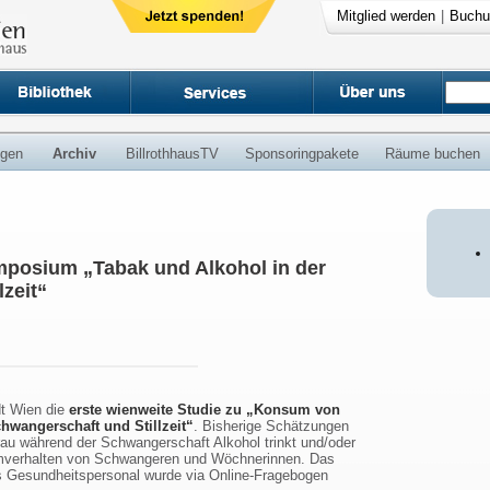
Mitglied werden
|
Buchu
ngen
Archiv
BillrothhausTV
Sponsoringpakete
Räume buchen
mposium „Tabak und Alkohol in der
zeit“
dt Wien die
erste wienweite Studie zu „Konsum von
hwangerschaft und Stillzeit“
. Bisherige Schätzungen
Frau während der Schwangerschaft Alkohol trinkt und/oder
mverhalten von Schwangeren und Wöchnerinnen. Das
s Gesundheitspersonal wurde via Online-Fragebogen