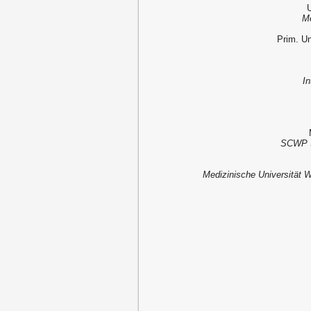
U
Me
Prim. Un
In
SCWP S
Medizinische Universität 