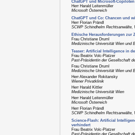
ChatGPT und Microsoft-Copiloten
Herr Harald Leitenmüller
Microsoft Österreich
ChatGPT und Co: Chancen und wie
Herr Florian Prändl
SCWP Schindhelm Rechtsanwälte, 
Ethische Herausforderungen zur 
Frau Christiane Druml
Medizinische Universität Wien und 
Teaser: Artificial Intelligence in
Frau Beatrix Volc-Platzer
Past-Präsidentin der Gesellschaft d
Frau Christiane Druml
Medizinische Universität Wien und 
Herr Alexander Rokitansky
Wiener Privatklinik
Herr Harald Kittler
Medizinische Universität Wien
Herr Harald Leitenmüller
Microsoft Österreich
Herr Florian Prändl
SCWP Schindhelm Rechtsanwälte, 
Science-Flash: Artificial Intellig
verhindert
Frau Beatrix Volc-Platzer
Past-Präsidentin der Gesellschaft d