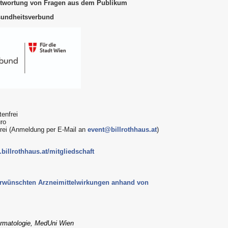
ntwortung von Fragen aus dem Publikum
sundheitsverbund
enfrei
uro
frei (Anmeldung per E-Mail an
event@billrothhaus.at
)
billrothhaus.at/mitgliedschaft
rwünschten Arzneimittelwirkungen anhand von
Dermatologie, MedUni Wien