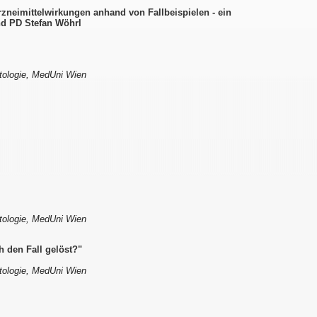
eimittelwirkungen anhand von Fallbeispielen - ein
nd PD Stefan Wöhrl
atologie, MedUni Wien
atologie, MedUni Wien
h den Fall gelöst?"
atologie, MedUni Wien