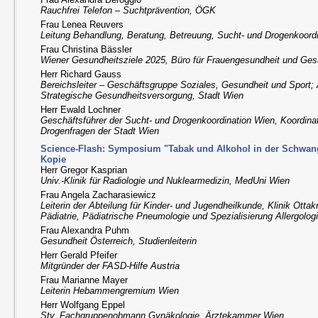
Rauchfrei Telefon – Suchtprävention, ÖGK
Frau Lenea Reuvers
Leitung Behandlung, Beratung, Betreuung, Sucht- und Drogenkoord
Frau Christina Bässler
Wiener Gesundheitsziele 2025, Büro für Frauengesundheit und Ges
Herr Richard Gauss
Bereichsleiter – Geschäftsgruppe Soziales, Gesundheit und Sport; 
Strategische Gesundheitsversorgung, Stadt Wien
Herr Ewald Lochner
Geschäftsführer der Sucht- und Drogenkoordination Wien, Koordinat
Drogenfragen der Stadt Wien
Science-Flash: Symposium "Tabak und Alkohol in der Schwanger
Kopie
Herr Gregor Kasprian
Univ.-Klinik für Radiologie und Nuklearmedizin, MedUni Wien
Frau Angela Zacharasiewicz
Leiterin der Abteilung für Kinder- und Jugendheilkunde, Klinik Ottak
Pädiatrie, Pädiatrische Pneumologie und Spezialisierung Allergolog
Frau Alexandra Puhm
Gesundheit Österreich, Studienleiterin
Herr Gerald Pfeifer
Mitgründer der FASD-Hilfe Austria
Frau Marianne Mayer
Leiterin Hebammengremium Wien
Herr Wolfgang Eppel
Stv. Fachgruppenobmann Gynäkologie, Ärztekammer Wien