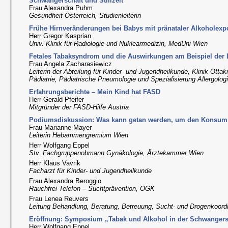
Schwangerschaft und Stillzeit“
Frau Alexandra Puhm
Gesundheit Österreich, Studienleiterin
Frühe Hirnveränderungen bei Babys mit pränataler Alkoholexp
Herr Gregor Kasprian
Univ.-Klinik für Radiologie und Nuklearmedizin, MedUni Wien
Fetales Tabaksyndrom und die Auswirkungen am Beispiel der
Frau Angela Zacharasiewicz
Leiterin der Abteilung für Kinder- und Jugendheilkunde, Klinik Ottak
Pädiatrie, Pädiatrische Pneumologie und Spezialisierung Allergolog
Erfahrungsberichte – Mein Kind hat FASD
Herr Gerald Pfeifer
Mitgründer der FASD-Hilfe Austria
Podiumsdiskussion: Was kann getan werden, um den Konsum
Frau Marianne Mayer
Leiterin Hebammengremium Wien
Herr Wolfgang Eppel
Stv. Fachgruppenobmann Gynäkologie, Ärztekammer Wien
Herr Klaus Vavrik
Facharzt für Kinder- und Jugendheilkunde
Frau Alexandra Beroggio
Rauchfrei Telefon – Suchtprävention, ÖGK
Frau Lenea Reuvers
Leitung Behandlung, Beratung, Betreuung, Sucht- und Drogenkoord
Eröffnung: Symposium „Tabak und Alkohol in der Schwangersch
Herr Wolfgang Eppel