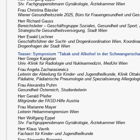
Stv. Fachgruppenobmann Gynäkologie, Ärztekammer Wien
Frau Christina Bässler
Wiener Gesundheitsziele 2025, Büro für Frauengesundheit und Ges
Herr Richard Gauss
Bereichsleiter – Geschäftsgruppe Soziales, Gesundheit und Sport; 
Strategische Gesundheitsversorgung, Stadt Wien
Herr Ewald Lochner
Geschäftsführer der Sucht- und Drogenkoordination Wien, Koordinat
Drogenfragen der Stadt Wien
Teaser: Symposium "Tabak und Alkohol in der Schwangerschaft
Herr Gregor Kasprian
Univ.-Klinik für Radiologie und Nuklearmedizin, MedUni Wien
Frau Angela Zacharasiewicz
Leiterin der Abteilung für Kinder- und Jugendheilkunde, Klinik Ottak
Pädiatrie, Pädiatrische Pneumologie und Spezialisierung Allergolog
Frau Alexandra Puhm
Gesundheit Österreich, Studienleiterin
Herr Gerald Pfeifer
Mitgründer der FASD-Hilfe Austria
Frau Marianne Mayer
Leiterin Hebammengremium Wien
Herr Wolfgang Eppel
Stv. Fachgruppenobmann Gynäkologie, Ärztekammer Wien
Herr Klaus Vavrik
Facharzt für Kinder- und Jugendheilkunde
Frau Alexandra Beroggio