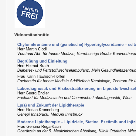
Videomitschnitte
Chylomikronämie und (genetische) Hypertriglyceridämie – selte
Herr Martin Clodi
Vorstand Abt. für Innere Medizin, Barmherzige Brüder Konventhospi
Begrüßung und Einleitung
Herr Helmut Brath
Diabetes- und Fettstoffwechselambulanz, Mein Gesundheitszentru
Frau Karin Hawlisch-Höfferl
Fachärztin für Innere Medizin Additivfach Kardiologie, Zentrum für 
Labordiagnostik und Risikostratifizierung im Lipidstoffwechse
Herr Georg Endler
Facharzt für Medizinische und Chemische Labordiagnostik, Wien
Lp(a) und Zukunft der Lipidtherapie
Herr Florian Kronenberg
Genepi Innsbruck, MedUni Innsbruck
Moderne Lipidtherapie – Lipidziele, Statine, Ezetimib und inji
Frau Gersina Rega-Kaun
Oberärztin an der 5. Medizinischen Abteilung, Klinik Ottakring, Wie