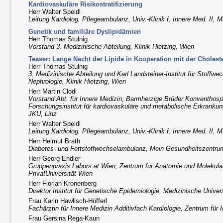
Kardiovaskuläre Risikostratifizierung
Herr Walter Speidl
Leitung Kardiolog. Pflegeambulanz, Univ.-Klinik f. Innere Med. II,
Genetik und familiäre Dyslipidämien
Herr Thomas Stulnig
Vorstand 3. Medizinische Abteilung, Klinik Hietzing, Wien
Teaser: Lange Nacht der Lipide in Kooperation mit der Choleste
Herr Thomas Stulnig
3. Medizinische Abteilung und Karl Landsteiner-Institut für Stoffw
Nephrologie, Klinik Hietzing, Wien
Herr Martin Clodi
Vorstand Abt. für Innere Medizin, Barmherzige Brüder Konventhospi
Forschungsinstitut für kardiovaskuläre und metabolische Erkrankun
JKU, Linz
Herr Walter Speidl
Leitung Kardiolog. Pflegeambulanz, Univ.-Klinik f. Innere Med. II,
Herr Helmut Brath
Diabetes- und Fettstoffwechselambulanz, Mein Gesundheitszentru
Herr Georg Endler
Gruppenpraxis Labors.at Wien; Zentrum für Anatomie und Molekul
PrivatUniversität Wien
Herr Florian Kronenberg
Direktor Institut für Genetische Epidemiologie, Medizinische Univer
Frau Karin Hawlisch-Höfferl
Fachärztin für Innere Medizin Additivfach Kardiologie, Zentrum für 
Frau Gersina Rega-Kaun