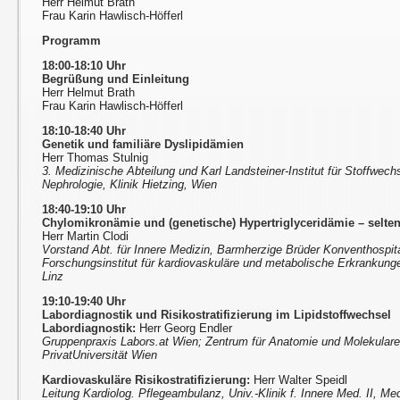
Herr Helmut Brath
Frau Karin Hawlisch-Höfferl
Programm
18:00-18:10 Uhr
Begrüßung und Einleitung
Herr Helmut Brath
Frau Karin Hawlisch-Höfferl
18:10-18:40 Uhr
Genetik und familiäre Dyslipidämien
Herr Thomas Stulnig
3. Medizinische Abteilung und Karl Landsteiner-Institut für Stoffwec
Nephrologie, Klinik Hietzing, Wien
18:40-19:10 Uhr
Chylomikronämie und (genetische) Hypertriglyceridämie – selten
Herr Martin Clodi
Vorstand Abt. für Innere Medizin, Barmherzige Brüder Konventhospita
Forschungsinstitut für kardiovaskuläre und metabolische Erkrankung
Linz
19:10-19:40 Uhr
Labordiagnostik und Risikostratifizierung im Lipidstoffwechsel
Labordiagnostik:
Herr Georg Endler
Gruppenpraxis Labors.at Wien; Zentrum für Anatomie und Molekular
PrivatUniversität Wien
Kardiovaskuläre Risikostratifizierung:
Herr Walter Speidl
Leitung Kardiolog. Pflegeambulanz, Univ.-Klinik f. Innere Med. II, M