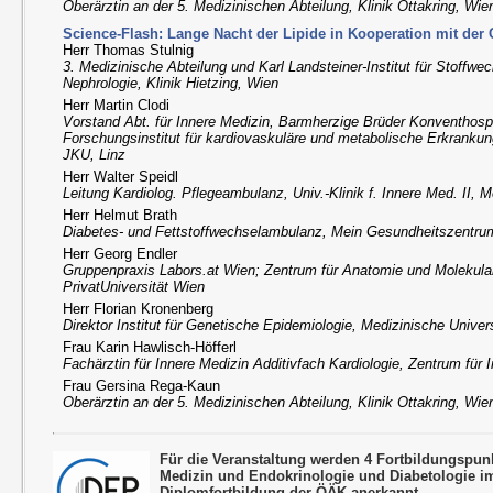
Oberärztin an der 5. Medizinischen Abteilung, Klinik Ottakring, Wie
Science-Flash: Lange Nacht der Lipide in Kooperation mit der 
Herr Thomas Stulnig
3. Medizinische Abteilung und Karl Landsteiner-Institut für Stoffw
Nephrologie, Klinik Hietzing, Wien
Herr Martin Clodi
Vorstand Abt. für Innere Medizin, Barmherzige Brüder Konventhospi
Forschungsinstitut für kardiovaskuläre und metabolische Erkrankun
JKU, Linz
Herr Walter Speidl
Leitung Kardiolog. Pflegeambulanz, Univ.-Klinik f. Innere Med. II,
Herr Helmut Brath
Diabetes- und Fettstoffwechselambulanz, Mein Gesundheitszentru
Herr Georg Endler
Gruppenpraxis Labors.at Wien; Zentrum für Anatomie und Molekul
PrivatUniversität Wien
Herr Florian Kronenberg
Direktor Institut für Genetische Epidemiologie, Medizinische Univer
Frau Karin Hawlisch-Höfferl
Fachärztin für Innere Medizin Additivfach Kardiologie, Zentrum für 
Frau Gersina Rega-Kaun
Oberärztin an der 5. Medizinischen Abteilung, Klinik Ottakring, Wie
Für die Veranstaltung werden 4 Fortbildungspun
Medizin und Endokrinologie und Diabetologie 
Diplomfortbildung der ÖÄK anerkannt.