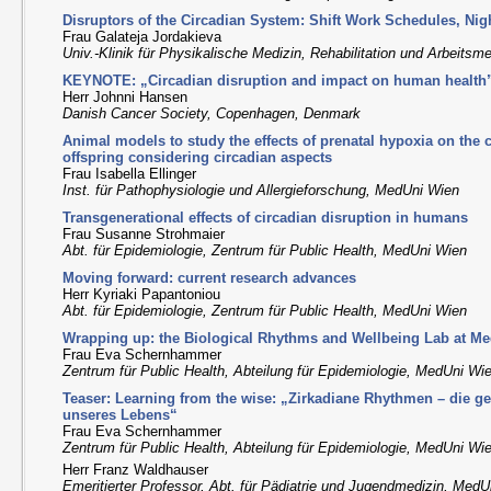
Disruptors of the Circadian System: Shift Work Schedules, Nig
Frau Galateja Jordakieva
Univ.-Klinik für Physikalische Medizin, Rehabilitation und Arbeits
KEYNOTE: „Circadian disruption and impact on human health
Herr Johnni Hansen
Danish Cancer Society, Copenhagen, Denmark
Animal models to study the effects of prenatal hypoxia on the 
offspring considering circadian aspects
Frau Isabella Ellinger
Inst. für Pathophysiologie und Allergieforschung, MedUni Wien
Transgenerational effects of circadian disruption in humans
Frau Susanne Strohmaier
Abt. für Epidemiologie, Zentrum für Public Health, MedUni Wien
Moving forward: current research advances
Herr Kyriaki Papantoniou
Abt. für Epidemiologie, Zentrum für Public Health, MedUni Wien
Wrapping up: the Biological Rhythms and Wellbeing Lab at M
Frau Eva Schernhammer
Zentrum für Public Health, Abteilung für Epidemiologie, MedUni Wi
Teaser: Learning from the wise: „Zirkadiane Rhythmen – die 
unseres Lebens“
Frau Eva Schernhammer
Zentrum für Public Health, Abteilung für Epidemiologie, MedUni Wi
Herr Franz Waldhauser
Emeritierter Professor, Abt. für Pädiatrie und Jugendmedizin, Med