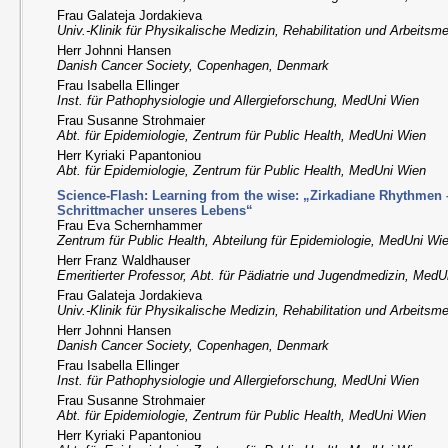
Frau Galateja Jordakieva
Univ.-Klinik für Physikalische Medizin, Rehabilitation und Arbeits
Herr Johnni Hansen
Danish Cancer Society, Copenhagen, Denmark
Frau Isabella Ellinger
Inst. für Pathophysiologie und Allergieforschung, MedUni Wien
Frau Susanne Strohmaier
Abt. für Epidemiologie, Zentrum für Public Health, MedUni Wien
Herr Kyriaki Papantoniou
Abt. für Epidemiologie, Zentrum für Public Health, MedUni Wien
Science-Flash: Learning from the wise: „Zirkadiane Rhythmen
Schrittmacher unseres Lebens“
Frau Eva Schernhammer
Zentrum für Public Health, Abteilung für Epidemiologie, MedUni Wi
Herr Franz Waldhauser
Emeritierter Professor, Abt. für Pädiatrie und Jugendmedizin, Med
Frau Galateja Jordakieva
Univ.-Klinik für Physikalische Medizin, Rehabilitation und Arbeits
Herr Johnni Hansen
Danish Cancer Society, Copenhagen, Denmark
Frau Isabella Ellinger
Inst. für Pathophysiologie und Allergieforschung, MedUni Wien
Frau Susanne Strohmaier
Abt. für Epidemiologie, Zentrum für Public Health, MedUni Wien
Herr Kyriaki Papantoniou