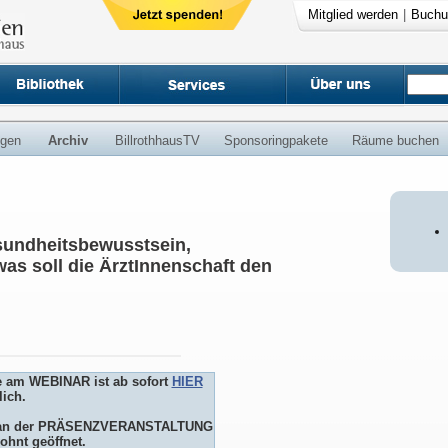
Mitglied werden
|
Buchu
ngen
Archiv
BillrothhausTV
Sponsoringpakete
Räume buchen
sundheitsbewusstsein,
s soll die ÄrztInnenschaft den
e am WEBINAR ist ab sofort
HIER
ich.
me an der PRÄSENZVERANSTALTUNG
ohnt geöffnet.