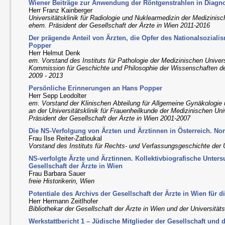
Wiener Beiträge zur Anwendung der Röntgenstrahlen in Diagno
Herr Franz Kainberger
Universitätsklinik für Radiologie und Nuklearmedizin der Medizinis
ehem. Präsident der Gesellschaft der Ärzte in Wien 2011-2016
Der prägende Anteil von Ärzten, die Opfer des Nationalsozial
Popper
Herr Helmut Denk
em. Vorstand des Instituts für Pathologie der Medizinischen Univer
Kommission für Geschichte und Philosophie der Wissenschaften 
2009 - 2013
Persönliche Erinnerungen an Hans Popper
Herr Sepp Leodolter
em. Vorstand der Klinischen Abteilung für Allgemeine Gynäkologie
an der Universitätsklinik für Frauenheilkunde der Medizinischen Un
Präsident der Gesellschaft der Ärzte in Wien 2001-2007
Die NS-Verfolgung von Ärzten und Ärztinnen in Österreich. 
Frau Ilse Reiter-Zatloukal
Vorstand des Instituts für Rechts- und Verfassungsgeschichte der 
NS-verfolgte Ärzte und Ärztinnen. Kollektivbiografische Unter
Gesellschaft der Ärzte in Wien
Frau Barbara Sauer
freie Historikerin, Wien
Potentiale des Archivs der Gesellschaft der Ärzte in Wien für 
Herr Hermann Zeitlhofer
Bibliothekar der Gesellschaft der Ärzte in Wien und der Universität
Werkstattbericht 1 – Jüdische Mitglieder der Gesellschaft und 