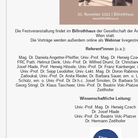
Die Festveranstaltung findet im
Billrothhaus
der Gesellschaft der Ä
Wien statt.
Die Vorträge werden außerdem online als
Webinar
livegestr
Referent*innen
(u.a.)
:
Mag. Dr. Daniela Angetter-Pfeiffer, Univ.-Prof. Mag. Dr. Herwig Cze
FRC Path. Helmut Denk, Univ.-Prof. Dr. Wilfred Druml, Dr. Christian
Josef Hlade, Prof. Herwig Hösele, Univ.-Prof. Dr. Franz Kainberger
Univ.-Prof. Dr. Sepp Leodolter, Univ.-Lekt. Mag. Dr. Doron Rabinovic
Zatloukal, Univ.-Prof. Dr. Anita Rieder, Dr. Barbara Sauer, em. o. 
Schütz, em. o. Univ.-Prof. Dr. Dr.h.c. Josef Smolen, Dr. Barbara St
Georg Stingl, Dr. Klaus Taschwer, Univ.-Prof. Dr. Beatrix Volc-Platz
Zeitlhofer
Wissenschaftliche Leitung:
Univ.-Prof. Mag. Dr. Herwig Czech
Dr. Josef Hlade
Univ.-Prof. Dr. Beatrix Volc-Platzer
Dr. Hermann Zeitlhofer