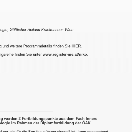
logie, Göttlicher Heiland Krankenhaus Wien
g und weitere Programmdetails finden Sie
HIER
.
ngsreihe finden Sie unter
www.register-me.at/niko
.
ung werden 2 Fortbildungspunkte aus dem Fach Innere
logie im Rahmen der Diplomfortbildung der ÖÄK
dung, die für die Berufsausübung sinnvoll ist, kann angerechnet