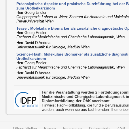
Präanalytische Aspekte und praktische Durchführung bei der
zum Urothelkarzinom
Herr Georg Endler
Gruppenpraxis Labors.at Wien; Zentrum für Anatomie und Molekul
PrivatUniversität Wien
Teaser: Molekulare Biomarker als zusätzliche diagnostische O
Herr Georg Endler
Facharzt für Medizinische und Chemische Labordiagnostik, Wien
Herr David D‘Andrea
Universitätsklinik für Urologie, MedUni Wien
Science-Flash: Molekulare Biomarker als zusätzliche diagnost
Urothelkarzinom
Herr Georg Endler
Facharzt für Medizinische und Chemische Labordiagnostik, Wien
Herr David D‘Andrea
Universitätsklinik für Urologie, MedUni Wien
Für die Veranstaltung werden 2 Fortbildungspu
Medizinische und Chemische Labordiagnostik 
Diplomfortbildung der ÖÄK anerkannt.
Hinweis: Fach-Fortbildung, die für die Berufsausübu
werden, auch wenn sie aus fachfremden Themenbere
Offene Stellen
Presse
Impressum
Datenschutz
AGB