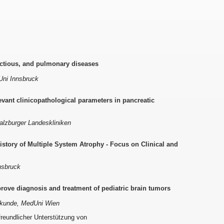
ectious, and pulmonary diseases
dUni Innsbruck
levant clinicopathological parameters in pancreatic
Salzburger Landeskliniken
History of Multiple System Atrophy - Focus on Clinical and
nnsbruck
rove diagnosis and treatment of pediatric brain tumors
ilkunde, MedUni Wien
freundlicher Unterstützung von