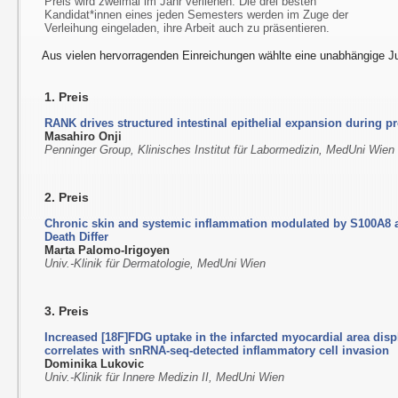
Preis wird zweimal im Jahr verliehen. Die drei besten
Kandidat*innen eines jeden Semesters werden im Zuge der
Verleihung eingeladen, ihre Arbeit auch zu präsentieren.
Aus vielen hervorragenden Einreichungen wählte eine unabhängige Ju
1. Preis
RANK drives structured intestinal epithelial expansion during 
Masahiro Onji
Penninger Group, Klinisches Institut für Labormedizin, MedUni Wien
2. Preis
Chronic skin and systemic inflammation modulated by S100A8 
Death Differ
Marta Palomo-Irigoyen
Univ.-Klinik für Dermatologie, MedUni Wien
3. Preis
Increased [18F]FDG uptake in the infarcted myocardial area d
correlates with snRNA-seq-detected inflammatory cell invasion
Dominika Lukovic
Univ.-Klinik für Innere Medizin II, MedUni Wien