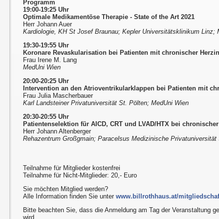
Programm
19:00-19:25 Uhr
Optimale Medikamentöse Therapie - State of the Art 2021
Herr Johann Auer
Kardiologie, KH St Josef Braunau; Kepler Universitätsklinikum Linz
19:30-19:55 Uhr
Koronare Revaskularisation bei Patienten mit chronischer Herzin
Frau Irene M. Lang
MedUni Wien
20:00-20:25 Uhr
Intervention an den Atrioventrikularklappen bei Patienten mit ch
Frau Julia Mascherbauer
Karl Landsteiner Privatuniversität St. Pölten; MedUni Wien
20:30-20:55 Uhr
Patientenselektion für AICD, CRT und LVAD/HTX bei chronischer
Herr Johann Altenberger
Rehazentrum Großgmain; Paracelsus Medizinische Privatuniversität
Teilnahme für Mitglieder kostenfrei
Teilnahme für Nicht-Mitglieder: 20,- Euro
Sie möchten Mitglied werden?
Alle Information finden Sie unter
www.billrothhaus.at/mitgliedschaf
Bitte beachten Sie, dass die Anmeldung am Tag der Veranstaltung g
wird.