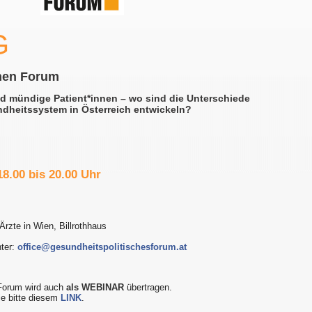
G
hen Forum
nd mündige Patient*innen – wo sind die Unterschiede
dheitssystem in Österreich entwickeln?
18.00 bis 20.00 Uhr
 Ärzte in Wien, Billrothhaus
nter:
office@gesundheitspolitischesforum.at
Forum wird auch
als WEBINAR
übertragen.
e bitte diesem
LINK
.