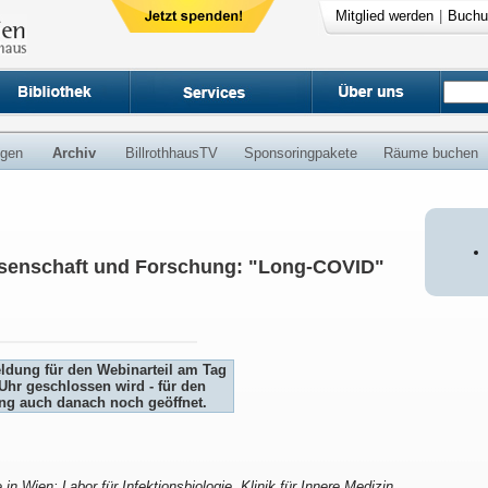
Mitglied werden
|
Buchu
ngen
Archiv
BillrothhausTV
Sponsoringpakete
Räume buchen
ssenschaft und Forschung: "Long-COVID"
eldung für den Webinarteil am Tag
Uhr geschlossen wird - für den
ung auch danach noch geöffnet.
in Wien; Labor für Infektionsbiologie, Klinik für Innere Medizin