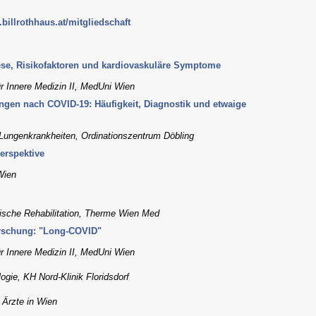
billrothhaus.at/mitgliedschaft
se, Risikofaktoren und kardiovaskuläre Symptome
ür Innere Medizin II, MedUni Wien
gen nach COVID-19: Häufigkeit, Diagnostik und etwaige
 Lungenkrankheiten, Ordinationszentrum Döbling
erspektive
Wien
ische Rehabilitation, Therme Wien Med
orschung: "Long-COVID"
ür Innere Medizin II, MedUni Wien
ogie, KH Nord-Klinik Floridsdorf
 Ärzte in Wien