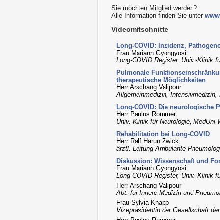
Sie möchten Mitglied werden?
Alle Information finden Sie unter
www.
Videomitschnitte
Long-COVID: Inzidenz, Pathogene
Frau Mariann Gyöngyösi
Long-COVID Register, Univ.-Klinik f
Pulmonale Funktionseinschränkun
therapeutische Möglichkeiten
Herr Arschang Valipour
Allgemeinmedizin, Intensivmedizin,
Long-COVID: Die neurologische P
Herr Paulus Rommer
Univ.-Klinik für Neurologie, MedUni 
Rehabilitation bei Long-COVID
Herr Ralf Harun Zwick
ärztl. Leitung Ambulante Pneumolog
Diskussion: Wissenschaft und F
Frau Mariann Gyöngyösi
Long-COVID Register, Univ.-Klinik f
Herr Arschang Valipour
Abt. für Innere Medizin und Pneumol
Frau Sylvia Knapp
Vizepräsidentin der Gesellschaft der
Herr Paulus Rommer