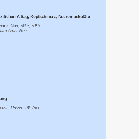
rztlichen Alltag, Kopfschmerz, Neuromuskuläre
senbaum-Nan, MSc, MBA
nikum Amstetten
rung
edizin, Universität Wien