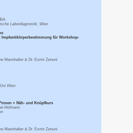
MBA
ische Labordiagnostik, Wien
ns
n Impfantikörperbestimmung für Workshop-
tine Mannhalter & Dr. Esmir Zenuni
dUni Wien
r*innen + Näh- und Knüpfkurs
ner-Hofmann
en
tine Mannhalter & Dr. Esmir Zenuni