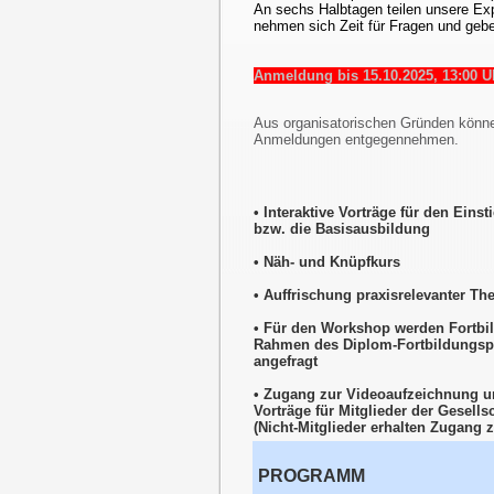
An sechs Halbtagen teilen unsere Exp
nehmen sich Zeit für Fragen und geb
Anmeldung bis 15.10.2025, 13:00 U
Aus organisatorischen Gründen könne
Anmeldungen entgegennehmen.
• Interaktive Vorträge für den Einst
bzw. die Basisausbildung
•
Näh- und Knüpfkurs
• Auffrischung praxisrelevanter T
• Für den Workshop werden Fortbi
Rahmen des Diplom-Fortbildungs
angefragt
• Zugang zur Videoaufzeichnung u
Vorträge für Mitglieder der Gesells
(Nicht-Mitglieder erhalten Zugang 
PROGRAMM