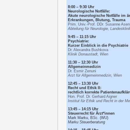
8:00 – 9:30 Uhr
Neurologische Notfälle:
Akute neurologische Notfälle im ä
Erkrankungen, Blutung, Trauma
Prim. Univ.-Prof. DDr. Susanne A
Abteilung für Neurologie, Landeskli
9:45 – 11:15 Uhr
Psychiatrie:
Kurzer Einblick in die Psychiatrie
Dr. Alexandra Bushkova
Klinik Donaustadt, Wien
11:30 – 12:30 Uhr
Allgemeinmedizin
Dr. Esmir Zenuni
Arzt für Allgemeinmedizin, Wien
12:45 – 13:30 Uhr
Recht und Ethik II:
rechtlich korrekte Patientenaufklä
Hon. Prof. Dr. Gerhard Aigner
Institut für Ethik und Recht in der M
13:45 – 14:15 Uhr
Steuerrecht für Ärzt*innen
Mark Marku, B
S
c. (WU)
Marku Steuerberatung