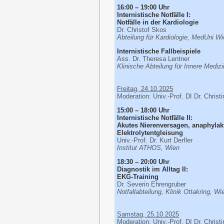
16:00 – 19:00 Uhr
Internistische Notfälle I:
Notfälle in der Kardiologie
Dr. Christof Skos
Abteilung für Kardiologie, MedUni W
Internistische Fallbeispiele
Ass. Dr. Theresa Lentner
Klinische Abteilung für Innere Medizi
Freitag, 24.10.2025
Moderation: Univ.-Prof. DI Dr. Chris
15:00 – 18:00 Uhr
Internistische Notfälle II:
Akutes Nierenversagen, anaphylak
Elektrolytentgleisung
Univ.-Prof. Dr. Kurt Derfler
Institut ATHOS, Wien
18:30 – 20:00 Uhr
Diagnostik im Alltag II:
EKG-Training
Dr. Severin Ehrengruber
Notfallabteilung, Klinik Ottakring, Wi
Samstag, 25.10.2025
Moderation: Univ.-Prof. DI Dr. Chris