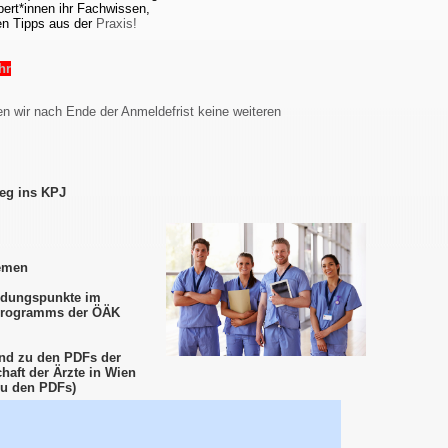
ert*innen ihr Fachwissen,
en Tipps aus der
Praxis!
hr
n wir nach Ende der Anmeldefrist keine weiteren
ieg ins KPJ
hemen
ldungspunkte im
programms der ÖÄK
nd zu den PDFs der
chaft der Ärzte in Wien
zu den PDFs)