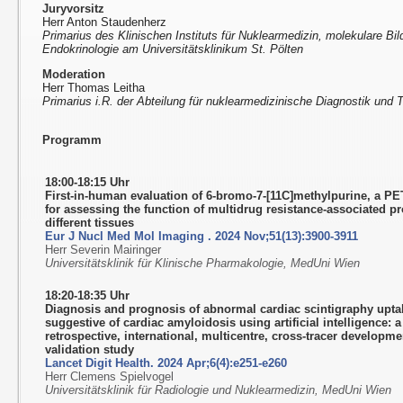
Juryvorsitz
Herr Anton Staudenherz
Primarius des Klinischen Instituts für Nuklearmedizin, molekulare Bi
Endokrinologie am Universitätsklinikum St. Pölten
Moderation
Herr Thomas Leitha
Primarius i.R. der Abteilung für nuklearmedizinische Diagnostik und T
Programm
18:00-18:15 Uhr
First-in-human evaluation of 6-bromo-7-[11C]methylpurine, a PE
for assessing the function of multidrug resistance-associated pr
different tissues
Eur J Nucl Med Mol Imaging . 2024 Nov;51(13):3900-3911
Herr Severin Mairinger
Universitätsklinik für Klinische Pharmakologie, MedUni Wien
18:20-18:35 Uhr
Diagnosis and prognosis of abnormal cardiac scintigraphy upta
suggestive of cardiac amyloidosis using artificial intelligence: a
retrospective, international, multicentre, cross-tracer developm
validation study
Lancet Digit Health. 2024 Apr;6(4):e251-e260
Herr Clemens Spielvogel
Universitätsklinik für Radiologie und Nuklearmedizin, MedUni Wien