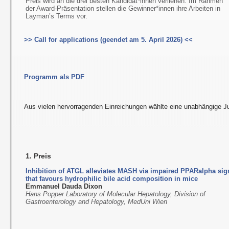
Preis wird an die drei besten Kandidat*innen verliehen. Im Rahmen
der Award-Präsentation stellen die Gewinner*innen ihre Arbeiten in
Layman’s Terms vor.
>> Call for applications (geendet am 5. April 2026) <<
Programm als PDF
Aus vielen hervorragenden Einreichungen wählte eine unabhängige Ju
1. Preis
Inhibition of ATGL alleviates MASH via impaired PPARalpha sig
that favours hydrophilic bile acid composition in mice
Emmanuel Dauda Dixon
Hans Popper Laboratory of Molecular Hepatology, Division of
Gastroenterology and Hepatology, MedUni Wien