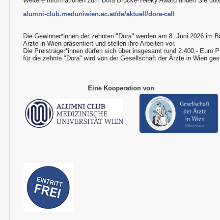
Weitere Informationen zum Dora Brücke-Teleky Award finden Sie unte
alumni-club.meduniwien.ac.at/de/aktuell/dora-call
Die Gewinner*innen der zehnten "Dora" werden am 8. Juni 2026 im Bil
Ärzte in Wien präsentiert und stellen ihre Arbeiten vor.
Die Preisträger*innen dürfen sich über insgesamt rund 2.400,- Euro P
für die zehnte "Dora" wird von der Gesellschaft der Ärzte in Wien gest
Eine Kooperation von