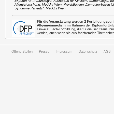
Expertin für Immunologie, Fachärztin für Klinische Immunologie; Ins
Allergieforschung, MedUni Wien; Projektleiterin „Computer-based Cl
Syndrome Patients“, MedUni Wien
Für die Veranstaltung werden 2 Fortbildungspu
Allgemeinmedizin im Rahmen der Diplomfortbil
Hinweis: Fach-Fortbildung, die für die Berufsausübu
werden, auch wenn sie aus fachfremden Themenbere
Offene Stellen
Presse
Impressum
Datenschutz
AGB