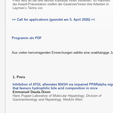
Preis wird an die drei besten Kandidat*innen verliehen. Im Rahmen
der Award-Präsentation stellen die Gewinner*innen ihre Arbeiten in
Layman’s Terms vor.
>> Call for applications (geendet am 5. April 2026) <<
Programm als PDF
Aus vielen hervorragenden Einreichungen wählte eine unabhängige Ju
1. Preis
Inhibition of ATGL alleviates MASH via impaired PPARalpha sig
that favours hydrophilic bile acid composition in mice
Emmanuel Dauda Dixon
Hans Popper Laboratory of Molecular Hepatology, Division of
Gastroenterology and Hepatology, MedUni Wien