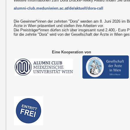
Weitere Informationen zum Dora Brücke-Teleky Award finden Sie unte
alumni-club.meduniwien.ac.at/de/aktuell/dora-call
Die Gewinner*innen der zehnten "Dora" werden am 8. Juni 2026 im Bil
Ärzte in Wien präsentiert und stellen ihre Arbeiten vor.
Die Preisträger*innen dürfen sich über insgesamt rund 2.400,- Euro P
für die zehnte "Dora" wird von der Gesellschaft der Ärzte in Wien gest
Eine Kooperation von