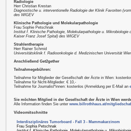
Radiologie
Herr Christian Krestan
Diagnostische u. interventionelle Radiologie der Klinik Favoriten (vor
des WIGEV
Klinische Pathologie und Molekularpathologie
Frau Sophie Petschnak
Institut f. Klinische Pathologie, Molekularpathologie u. Mikrobiologie 
Kaiser Franz Josef Spital) des WIGEV
Strahlentherapie
Herr Rainer Schmid
Universitätsklinik f. Radioonkologie d. Medizinischen Universität Wi
Anschließend Get2gether
Teilnahmegebühren:
Teilnahme für Mitglieder der Gesellschaft der Ärzte in Wien: kostenlo
Teilnahme für Nicht-Mitglieder: € 10,-
Teilnahme für Journalist*innen: kostenlos (Anmeldung per E-Mail an
Sie möchten Mitglied in der Gesellschaft der Ärzte in Wien wer
Alle Information finden Sie unter
www.billrothhaus.at/mitgliedschaf
Videomitschnitte
Interdisziplinäres Tumorboard - Fall 3 - Mammakarzinom
Frau Sophia Petschnak
Institut f. Klinische Pathologie, Molekularpathologie u. Mikrobiologi