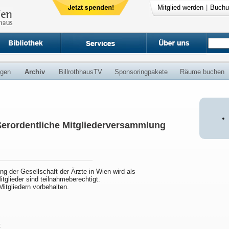
Mitglied werden
|
Buchu
ngen
Archiv
BillrothhausTV
Sponsoringpakete
Räume buchen
ßerordentliche Mitgliederversammlung
g der Gesellschaft der Ärzte in Wien wird als
tglieder sind teilnahmeberechtigt.
itgliedern vorbehalten.
t