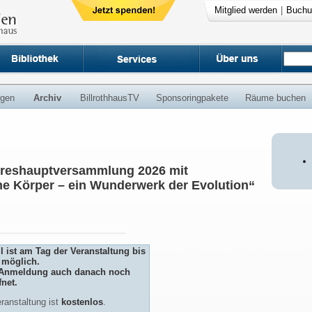
Mitglied werden
|
Buchu
ngen
Archiv
BillrothhausTV
Sponsoringpakete
Räume buchen
ahreshauptversammlung 2026 mit
che Körper – ein Wunderwerk der Evolution“
 ist am Tag der Veranstaltung bis
 möglich.
ie Anmeldung auch danach noch
fnet.
ranstaltung ist
kostenlos
.