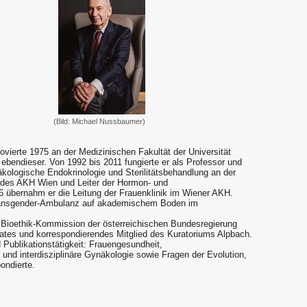
(Bild: Michael Nussbaumer)
vierte 1975 an der Medizinischen Fakultät der Universität
n ebendieser. Von 1992 bis 2011 fungierte er als Professor und
näkologische Endokrinologie und Sterilitätsbehandlung an der
de des AKH Wien und Leiter der Hormon- und
 übernahm er die Leitung der Frauenklinik im Wiener AKH.
Transgender-Ambulanz auf akademischem Boden im
r Bioethik-Kommission der österreichischen Bundesregierung
rates und korrespondierendes Mitglied des Kuratoriums Alpbach.
Publikationstätigkeit: Frauengesundheit,
und interdisziplinäre Gynäkologie sowie Fragen der Evolution,
ondierte.