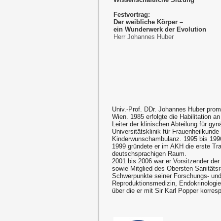
Festvortrag:
Der weibliche Körper –
ein Wunderwerk der Evolution
Herr Johannes Huber
Univ.-Prof. DDr. Johannes Huber promo
Wien. 1985 erfolgte die Habilitation a
Leiter der klinischen Abteilung für gy
Universitätsklinik für Frauenheilkun
Kinderwunschambulanz. 1995 bis 1996
1999 gründete er im AKH die erste 
deutschsprachigen Raum.
2001 bis 2006 war er Vorsitzender de
sowie Mitglied des Obersten Sanitäts
Schwerpunkte seiner Forschungs- und 
Reproduktionsmedizin, Endokrinologie 
über die er mit Sir Karl Popper korresp