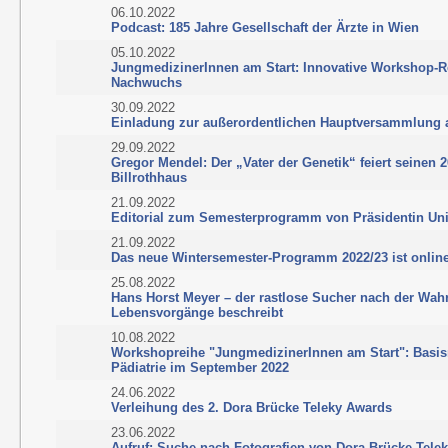
06.10.2022
Podcast: 185 Jahre Gesellschaft der Ärzte in Wien
05.10.2022
JungmedizinerInnen am Start: Innovative Workshop-R
Nachwuchs
30.09.2022
Einladung zur außerordentlichen Hauptversammlung 
29.09.2022
Gregor Mendel: Der „Vater der Genetik“ feiert seinen 
Billrothhaus
21.09.2022
Editorial zum Semesterprogramm von Präsidentin Univ.
21.09.2022
Das neue Wintersemester-Programm 2022/23 ist onlin
25.08.2022
Hans Horst Meyer – der rastlose Sucher nach der Wahrh
Lebensvorgänge beschreibt
10.08.2022
Workshopreihe "JungmedizinerInnen am Start": Basi
Pädiatrie im September 2022
24.06.2022
Verleihung des 2. Dora Brücke Teleky Awards
23.06.2022
Aufruf: Suche nach Fotografien von Dora Brücke-Tele